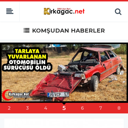
KOMŞUDAN HABERLER
6
3
4
5
7
8
9