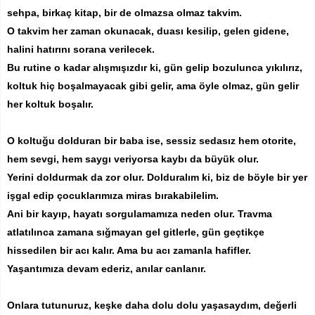
sehpa, birkaç kitap, bir de olmazsa olmaz takvim.
O takvim her zaman okunacak, duası kesilip, gelen gidene,
halini hatırını sorana verilecek.
Bu rutine o kadar alışmışızdır ki, gün gelip bozulunca yıkılırız,
koltuk hiç boşalmayacak gibi gelir, ama öyle olmaz, gün gelir
her koltuk boşalır.
O koltuğu dolduran bir baba ise, sessiz sedasız hem otorite,
hem sevgi, hem saygı veriyorsa kaybı da büyük olur.
Yerini doldurmak da zor olur. Dolduralım ki, biz de böyle bir yer
işgal edip çocuklarımıza miras bırakabilelim.
Ani bir kayıp, hayatı sorgulamamıza neden olur. Travma
atlatılınca zamana sığmayan gel gitlerle, gün geçtikçe
hissedilen bir acı kalır. Ama bu acı zamanla hafifler.
Yaşantımıza devam ederiz, anılar canlanır.
Onlara tutunuruz, keşke daha dolu dolu yaşasaydım, değerli