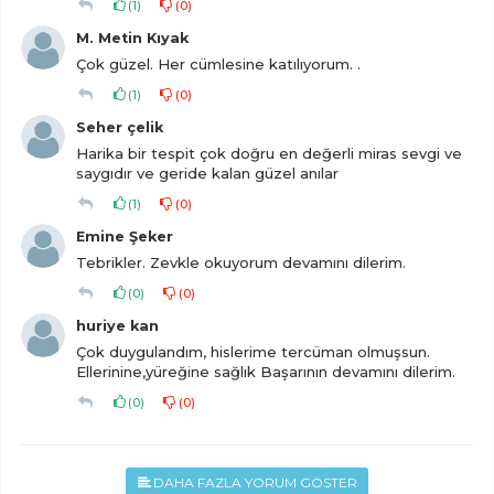
(
1
)
(
0
)
M. Metin Kıyak
Çok güzel. Her cümlesine katılıyorum. .
(
1
)
(
0
)
Seher çelik
Harika bir tespit çok doğru en değerli miras sevgi ve
saygıdır ve geride kalan güzel anılar
(
1
)
(
0
)
Emine Şeker
Tebrikler. Zevkle okuyorum devamını dilerim.
(
0
)
(
0
)
huriye kan
Çok duygulandım, hislerime tercüman olmuşsun.
Ellerinine,yüreğine sağlık Başarının devamını dilerim.
(
0
)
(
0
)
DAHA FAZLA YORUM GÖSTER