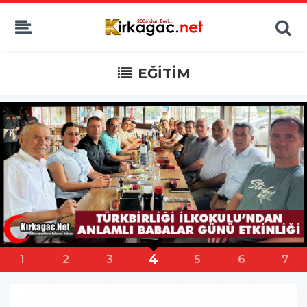
EĞİTİM
5
2
3
4
6
7
8