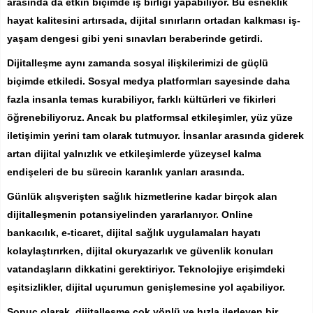
arasında da etkin biçimde iş birliği yapabiliyor. Bu esneklik
hayat kalitesini artırsada, dijital sınırların ortadan kalkması iş-
yaşam dengesi gibi yeni sınavları beraberinde getirdi.
Dijitalleşme aynı zamanda sosyal ilişkilerimizi de güçlü
biçimde etkiledi. Sosyal medya platformları sayesinde daha
fazla insanla temas kurabiliyor, farklı kültürleri ve fikirleri
öğrenebiliyoruz. Ancak bu platformsal etkileşimler, yüz yüze
iletişimin yerini tam olarak tutmuyor. İnsanlar arasında giderek
artan dijital yalnızlık ve etkileşimlerde yüzeysel kalma
endişeleri de bu sürecin karanlık yanları arasında.
Günlük alışverişten sağlık hizmetlerine kadar birçok alan
dijitalleşmenin potansiyelinden yararlanıyor. Online
bankacılık, e-ticaret, dijital sağlık uygulamaları hayatı
kolaylaştırırken, dijital okuryazarlık ve güvenlik konuları
vatandaşların dikkatini gerektiriyor. Teknolojiye erişimdeki
eşitsizlikler, dijital uçurumun genişlemesine yol açabiliyor.
Sonuç olarak, dijitalleşme çok yönlü ve hızla ilerleyen bir