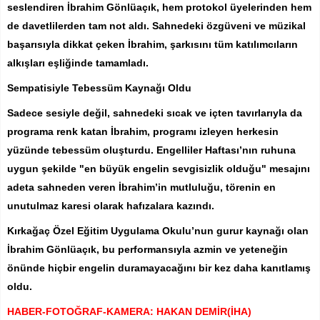
seslendiren İbrahim Gönlüaçık, hem protokol üyelerinden hem
de davetlilerden tam not aldı. Sahnedeki özgüveni ve müzikal
başarısıyla dikkat çeken İbrahim, şarkısını tüm katılımcıların
alkışları eşliğinde tamamladı.
Sempatisiyle Tebessüm Kaynağı Oldu
Sadece sesiyle değil, sahnedeki sıcak ve içten tavırlarıyla da
programa renk katan İbrahim, programı izleyen herkesin
yüzünde tebessüm oluşturdu. Engelliler Haftası’nın ruhuna
uygun şekilde "en büyük engelin sevgisizlik olduğu" mesajını
adeta sahneden veren İbrahim’in mutluluğu, törenin en
unutulmaz karesi olarak hafızalara kazındı.
Kırkağaç Özel Eğitim Uygulama Okulu’nun gurur kaynağı olan
İbrahim Gönlüaçık, bu performansıyla azmin ve yeteneğin
önünde hiçbir engelin duramayacağını bir kez daha kanıtlamış
oldu.
HABER-FOTOĞRAF-KAMERA: HAKAN DEMİR(İHA)