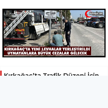
Kırkağaç’ta Trafik Düzeni İçin
Denetimler Sıkılaşıyor.. Yeni
Levhalar Yerleştirildi
GÜNCEL
14 Mayıs 2026 - 11:35
4.4B