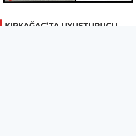
KIRKAĞAÇ’TA UYUŞTURUCU
OPERASYONU
GÜNCEL
04 Aralık 2025 - 09:45
2B
İlçemizde düzenlenen uyuşturucu operasyonunda iki
kişi gözaltına alındı.
Kırkağaç’ta düzenlenen uyuşturucu operasyonunda iki kişi
gözaltına alındı.
Manisa İl Jandarma Komutanlığı İstihbarat Şube Müdürlüğü
tarafından yapılan istihbarı çalışmalar neticesinde 2 kişinin
uyuşturucu madde ticareti yaptığı duyumu alınarak operasyon