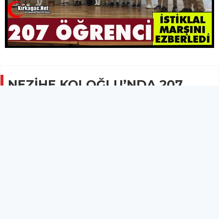
NEZİHE KOLOĞLU’NDA 207
ÖĞRENCİ İSTİKLAL MARŞINI
EZBERLEDİ
EĞİTİM
14 Mart 2026 - 09:52
4.1B
Nezihe Koloğlu’nda 12 Mart İstiklal Marşı’nın kabulü
dolayısıyla anlamlı bir etkinlik gerçekleştirildi.
Kırkağaç Nezihe Koloğlu’nda 12 Mart İstiklal Marşı’nın kabulü