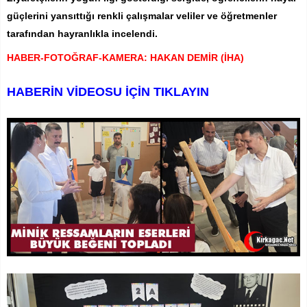
güçlerini yansıttığı renkli çalışmalar veliler ve öğretmenler
tarafından hayranlıkla incelendi.
HABER-FOTOĞRAF-KAMERA: HAKAN DEMİR (İHA)
HABERİN VİDEOSU İÇİN TIKLAYIN