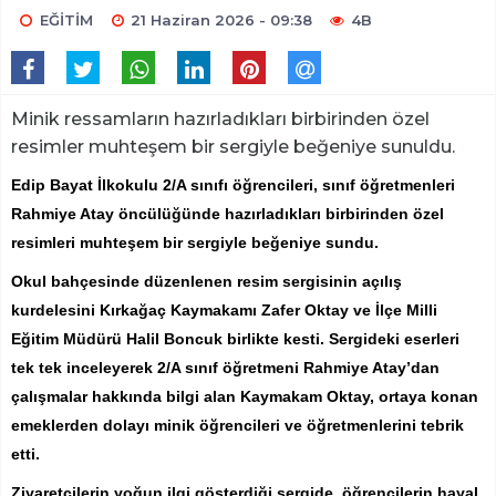
EĞİTİM
21 Haziran 2026 - 09:38
4B
Minik ressamların hazırladıkları birbirinden özel
resimler muhteşem bir sergiyle beğeniye sunuldu.
Edip Bayat İlkokulu 2/A sınıfı öğrencileri, sınıf öğretmenleri
Rahmiye Atay öncülüğünde hazırladıkları birbirinden özel
resimleri muhteşem bir sergiyle beğeniye sundu.
Okul bahçesinde düzenlenen resim sergisinin açılış
kurdelesini Kırkağaç Kaymakamı Zafer Oktay ve İlçe Milli
Eğitim Müdürü Halil Boncuk birlikte kesti. Sergideki eserleri
tek tek inceleyerek 2/A sınıf öğretmeni Rahmiye Atay’dan
çalışmalar hakkında bilgi alan Kaymakam Oktay, ortaya konan
emeklerden dolayı minik öğrencileri ve öğretmenlerini tebrik
etti.
Ziyaretçilerin yoğun ilgi gösterdiği sergide, öğrencilerin hayal