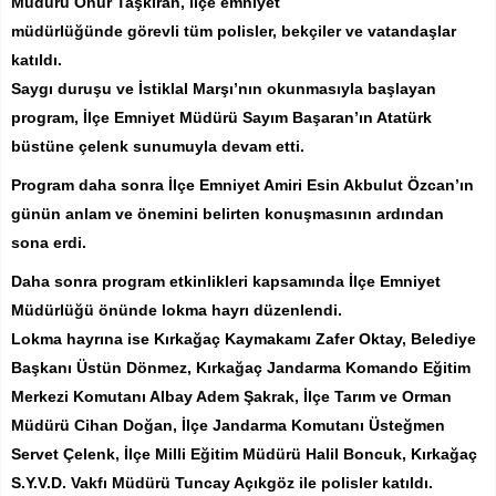
Müdürü Onur Taşkıran, ilçe emniyet
müdürlüğünde görevli tüm polisler, bekçiler ve vatandaşlar
katıldı.
Saygı duruşu ve İstiklal Marşı’nın okunmasıyla başlayan
program, İlçe Emniyet Müdürü Sayım Başaran’ın Atatürk
büstüne çelenk sunumuyla devam etti.
Program daha sonra İlçe Emniyet Amiri Esin Akbulut Özcan’ın
günün anlam ve önemini belirten konuşmasının ardından
sona erdi.
Daha sonra program etkinlikleri kapsamında İlçe Emniyet
Müdürlüğü önünde lokma hayrı düzenlendi.
Lokma hayrına ise Kırkağaç Kaymakamı Zafer Oktay, Belediye
Başkanı Üstün Dönmez, Kırkağaç Jandarma Komando Eğitim
Merkezi Komutanı Albay Adem Şakrak, İlçe Tarım ve Orman
Müdürü Cihan Doğan, İlçe Jandarma Komutanı Üsteğmen
Servet Çelenk, İlçe Milli Eğitim Müdürü Halil Boncuk, Kırkağaç
S.Y.V.D. Vakfı Müdürü Tuncay Açıkgöz ile polisler katıldı.