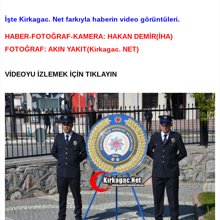
İşte Kirkagac. Net farkıyla haberin video görüntüleri.
HABER-FOTOĞRAF-KAMERA: HAKAN DEMİR(İHA)
FOTOĞRAF: AKIN YAKIT(Kirkagac. NET)
VİDEOYU İZLEMEK İÇİN TIKLAYIN