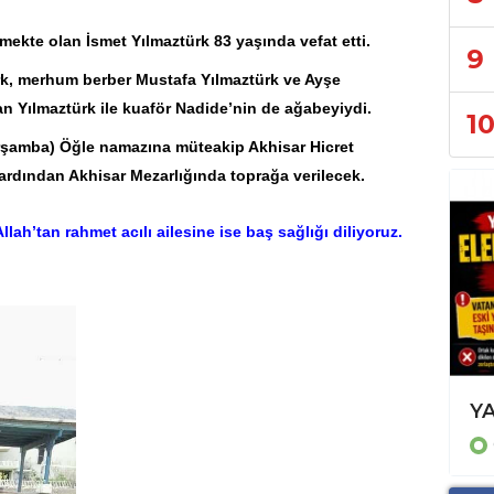
örmekte olan İsmet Yılmaztürk 83 yaşında
vefat
etti.
9
rk, merhum berber Mustafa Yılmaztürk ve Ayşe
 Yılmaztürk ile kuaför Nadide’nin de ağabeyiydi.
1
rşamba) Öğle namazına müteakip Akhisar Hicret
ardından Akhisar Mezarlığında toprağa verilecek.
lah’tan rahmet acılı ailesine ise baş sağlığı diliyoruz.
KOÇAK'A BİR DESTEKTE PATNOS DERNEKLER GENEL BAŞKANI KARGI'DAN
GÜNCEL