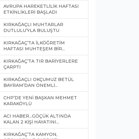
AVRUPA HAREKETLİLİK HAFTASI
ETKİNLİKLERİ BAŞLADI
KIRKAĞAÇLI MUHTARLAR
DUTLULU’YLA BULUŞTU
KIRKAĞAÇ’TA İLKÖĞRETİM
HAFTASI MUHTEŞEM BİR...
KIRKAĞAÇ’TA TIR BARİYERLERE
ÇARPTI
KIRKAĞAÇLI OKÇUMUZ BETÜL
BAYRAM’DAN ÖNEMLİ...
CHP’DE YENİ BAŞKAN MEHMET
KARAKÖYLÜ
ACI HABER...GÖÇÜK ALTINDA
KALAN 2 KİŞİ HAYATINI...
KIRKAĞAÇ’TA KAMYON,