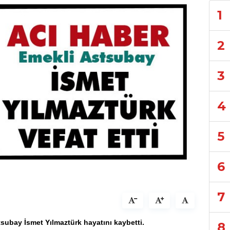
1
2
3
4
5
6
7
subay İsmet Yılmaztürk hayatını kaybetti.
8