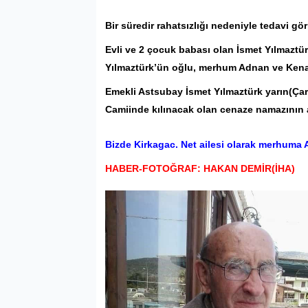
Bir süredir rahatsızlığı nedeniyle tedavi g
Evli ve 2 çocuk babası olan İsmet Yılmaztü
Yılmaztürk’ün oğlu, merhum Adnan ve Kenan
Emekli Astsubay İsmet Yılmaztürk yarın(Ça
Camiinde kılınacak olan cenaze namazının 
Bizde Kirkagac. Net ailesi olarak merhuma Al
HABER-FOTOĞRAF: HAKAN DEMİR(İHA)