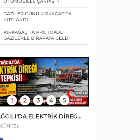
OTOMOBİLLE ÇARPIŞTI
GAZİLER GÜNÜ KIRKAĞAÇ'TA
KUTLANDI
KIRKAĞAÇ'TA PROTOKOL
0
GAZİLERLE BİRARAYA GELDİ
1
2
3
4
5
YAĞCILI'DA ELEKTRİK DİREĞİ TEPKİSİ
GÜNCEL
GÜNCEL