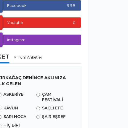
Facebook
9.9B
Youtube
0
Instagram
KET
Tüm Anketler
KIRKAĞAÇ DENİNCE AKLINIZA
İLK GELEN
ASKERİYE
ÇAM
FESTİVALİ
KAVUN
SAÇLI EFE
SARI HOCA
ŞAİR EŞREF
HİÇ BİRİ