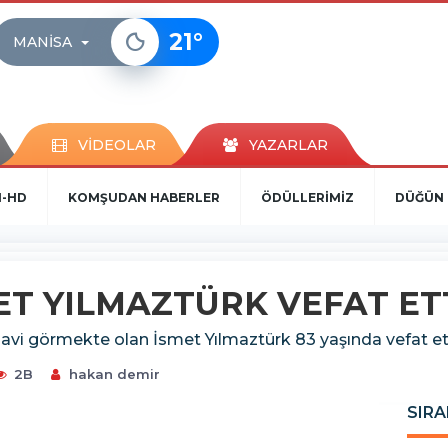
21
°
MANISA
VİDEOLAR
YAZARLAR
N-HD
KOMŞUDAN HABERLER
ÖDÜLLERİMİZ
DÜĞÜN 
MET YILMAZTÜRK VEFAT ET
edavi görmekte olan İsmet Yılmaztürk 83 yaşında vefat ett
2B
hakan demir
SIRA