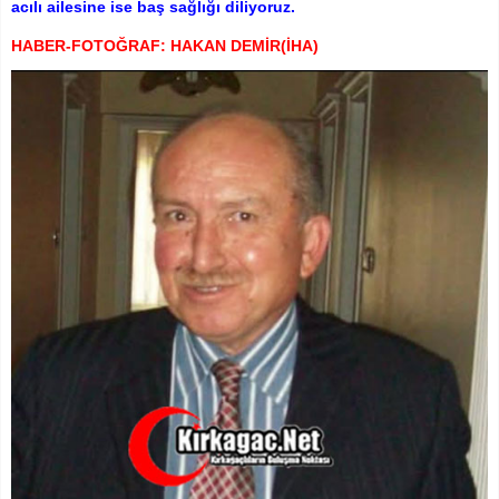
acılı ailesine ise baş sağlığı diliyoruz.
HABER-FOTOĞRAF: HAKAN DEMİR(İHA)