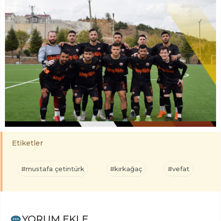
Etiketler
#mustafa çetintürk
#kırkağaç
#vefat
YORUM EKLE