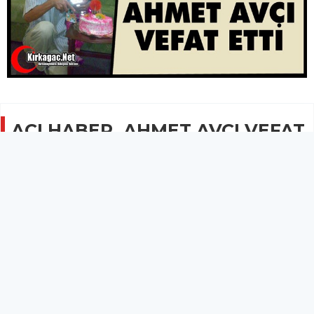
ACI HABER..AHMET AVCI VEFAT
ETTİ
GÜNCEL
04 Nisan 2025 - 08:13
5.5B
AK Parti Kırkağaç Belediye Başkan Aday Adayı
Mehmet Çavuşoğlu'nun da eniştesi olan Ahmet Avcı
vefat etti.
İlçemizin tanınmış simalarından Ahmet Avcı hayatını kaybetti.