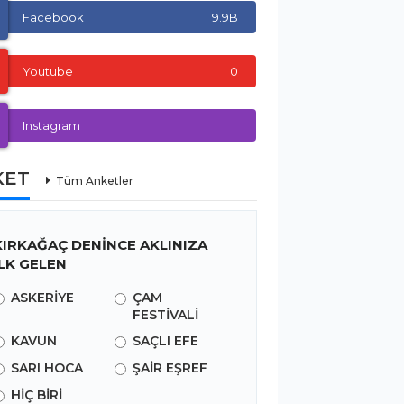
Facebook
9.9B
Youtube
0
Instagram
KET
Tüm Anketler
KIRKAĞAÇ DENİNCE AKLINIZA
İLK GELEN
ASKERİYE
ÇAM
FESTİVALİ
KAVUN
SAÇLI EFE
SARI HOCA
ŞAİR EŞREF
HİÇ BİRİ