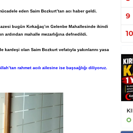
 mücadele eden Saim Bozkurt’tan acı haber geldi.
9
enazesi bugün
Kırkağaç
’ın Gelenbe Mahallesinde ikindi
1
n ardından mahalle mezarlığına defnedildi.
e kardeşi olan Saim Bozkurt vefatıyla yakınlarını yasa
lah’tan rahmet acılı ailesine ise başsağlığı diliyoruz.
Trafikten Mahalle Gündemine: İzmir'de Günlük Yaşamın Haber Haritası
KI
GÜNCEL