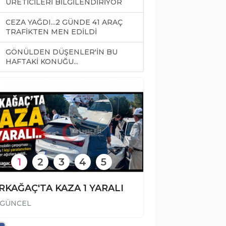
ÜRETİCİLERİ BİLGİLENDİRİYOR
CEZA YAĞDI...2 GÜNDE 41 ARAÇ
TRAFİKTEN MEN EDİLDİ
GÖNÜLDEN DÜŞENLER'İN BU
0
HAFTAKİ KONUĞU...
1
2
3
4
5
RKAĞAÇ'TA KAZA 1 YARALI
GÜNCEL
GÜNCEL