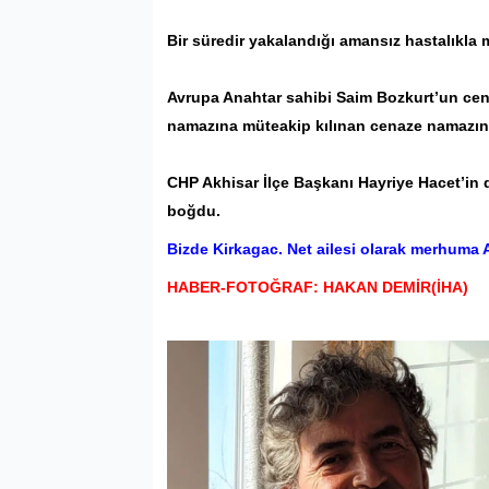
Bir süredir yakalandığı amansız hastalıkla
Avrupa Anahtar sahibi Saim Bozkurt’un c
namazına müteakip kılınan cenaze namazını
CHP
Akhisar
İlçe Başkanı Hayriye Hacet’in d
boğdu.
Bizde Kirkagac. Net ailesi olarak merhuma Al
HABER-FOTOĞRAF: HAKAN DEMİR(İHA)