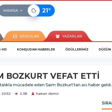
21
°
MANISA
VİDEOLAR
YAZARLAR
N-HD
KOMŞUDAN HABERLER
ÖDÜLLERİMİZ
DÜĞÜN 
M BOZKURT VEFAT ETTİ
talıkla mücadele eden Saim Bozkurt’tan acı haber geldi.
 20:52
2.3B
hakan demir
SIRA