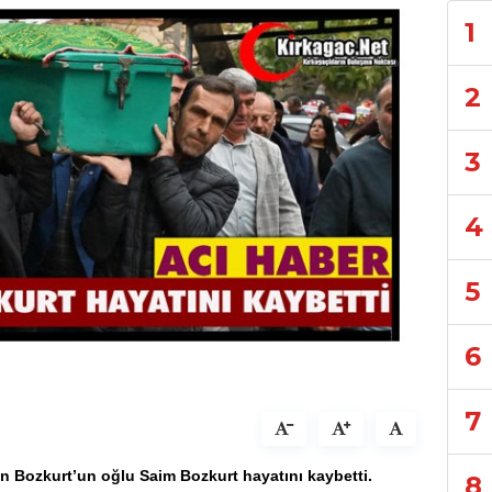
1
2
3
4
5
6
7
n Bozkurt’un oğlu
Saim Bozkurt
hayatını kaybetti.
8