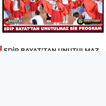
EDİP BAYAT’TAN UNUTULMAZ
BİR PROGRAM
EĞİTİM
22 Mayıs 2026 - 09:51
5.2B
Edip Bayat İlkokulu 19 Mayıs Atatürk'ü Anma Gençlik
ve Spor Bayramı kapsamında düzenlenen
muhteşem bir etkinliğe imza attı.