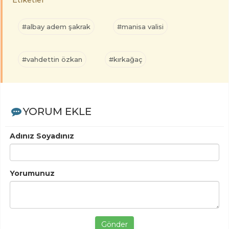
Etiketler
#albay adem şakrak
#manisa valisi
#vahdettin özkan
#kırkağaç
YORUM EKLE
Adınız Soyadınız
Yorumunuz
Gönder