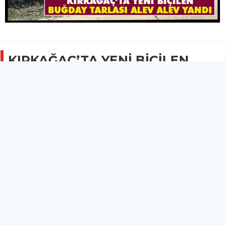
KIRKAĞAÇ’TA YENİ BİÇİLEN
BUĞDAY TARLASI ALEV ALEV
YANDI
GÜNCEL
20 Haziran 2025 - 13:01
1.1B
Kırkağaç'ta meydana gelen yangın kısa sürede
büyüdü.
Kırkağaç’ta yeni biçilen buğday tarlası alev alev yandı.
Kabak Harmanı Mevkiinde saat 11.30 sıralarında otların elektrik