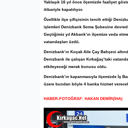
Yaklaşık 16 yıl önce ilçemizde faaliyet gö
itibariyle kapatılıyor.
Özellikle ilçe çiftçisinin tercih ettiği Den
işlemleri Denizbank Soma Şubesine devredi
Geçtiğimiz yıl
Akbank
’ın ilçemize veda etm
vatandaşları üzdü.
Denizbank’ın Koçak Aile Çay Bahçesi altın
Denizbank ile çalışan Kırkağaç’taki vatandaş
etkileyeceği merak konusu oldu.
Denizbank’ın kapanmasıyla ilçemizde İş Ba
üzere bundan böyle 4 banka hizmet verece
HABER-FOTOĞRAF: HAKAN DEMİR(İHA)