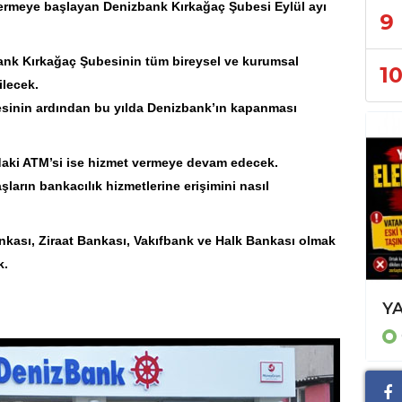
stermeye başlayan
Denizbank
Kırkağaç
Şubesi Eylül ayı
9
izbank Kırkağaç Şubesinin tüm bireysel ve kurumsal
1
lecek.
esinin ardından bu yılda Denizbank’ın kapanması
daki ATM’si ise hizmet vermeye devam edecek.
ların bankacılık hizmetlerine erişimini nasıl
nkası, Ziraat Bankası, Vakıfbank ve Halk Bankası olmak
k.
KOÇAK'A BİR DESTEKTE PATNOS DERNEKLER GENEL BAŞKANI KARGI'DAN
GÜNCEL