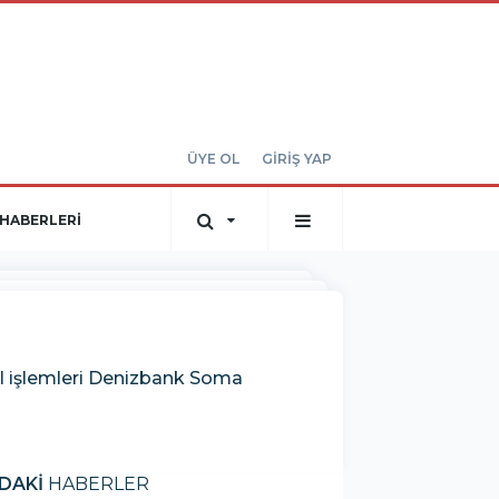
ÜYE OL
GİRİŞ YAP
HABERLERİ
sal işlemleri Denizbank Soma
DAKİ
HABERLER