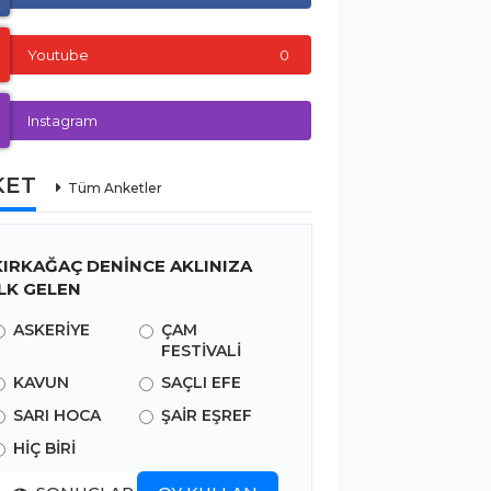
Youtube
0
Instagram
KET
Tüm Anketler
KIRKAĞAÇ DENİNCE AKLINIZA
İLK GELEN
ASKERİYE
ÇAM
FESTİVALİ
KAVUN
SAÇLI EFE
SARI HOCA
ŞAİR EŞREF
HİÇ BİRİ