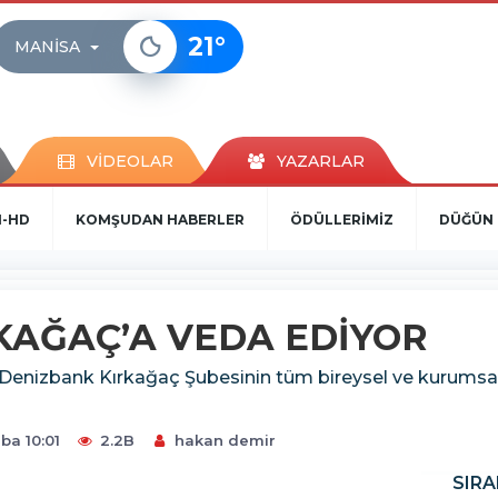
21
°
MANISA
VİDEOLAR
YAZARLAR
N-HD
KOMŞUDAN HABERLER
ÖDÜLLERİMİZ
DÜĞÜN 
KAĞAÇ’A VEDA EDİYOR
ttiği Denizbank Kırkağaç Şubesinin tüm bireysel ve kurum
ba 10:01
2.2B
hakan demir
SIRA