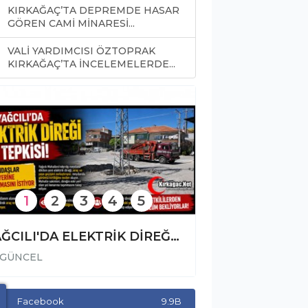
KIRKAĞAÇ’TA DEPREMDE HASAR
GÖREN CAMİ MİNARESİ...
VALİ YARDIMCISI ÖZTOPRAK
0
KIRKAĞAÇ’TA İNCELEMELERDE...
1
2
3
4
5
YAĞCILI'DA ELEKTRİK DİREĞİ TEPKİSİ
GÜNCEL
GÜNCEL
Facebook
9.9B