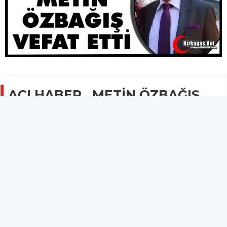
ACI HABER.. METİN ÖZBAĞIŞ
VEFAT ETTİ
GÜNCEL
11 Aralık 2025 - 09:01
3.6B
Eski Esnaf Sanatkarlar Kredi ve Kefalet Kooperatifi
Başkanı Metin Özbağış hayatını kaybetti.
Kırkağaç’ın tanınmış simalarından eski Esnaf Sanatkarlar Kredi
ve Kefalet Kooperatifi Başkanı Metin Özbağış hayatını