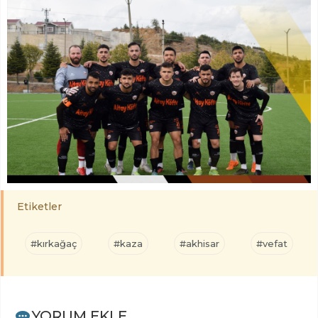
Etiketler
#kırkağaç
#kaza
#akhisar
#vefat
YORUM EKLE