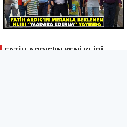
FATİH ARDIÇ’IN YENİ KLİBİ
“MADARA EDERİM” YAYINA
GİRDİ
GÜNCEL
02 Temmuz 2025 - 20:45
9.6B
Takipçilerinin kısa sürede ilgisini çeken klip
sanatçının memleketi Kırkağaç’ın çeşitli yerlerinde
hizmete çekildi.