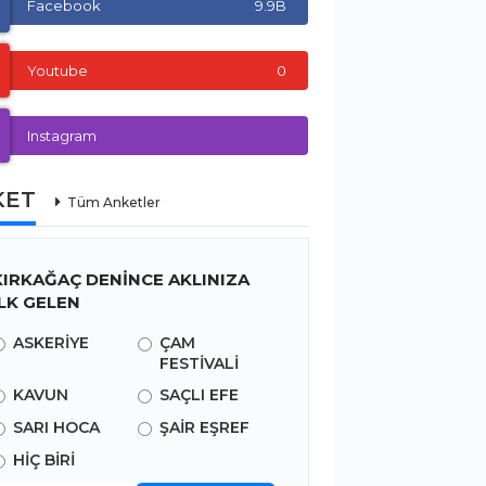
Facebook
9.9B
Youtube
0
Instagram
KET
Tüm Anketler
KIRKAĞAÇ DENİNCE AKLINIZA
İLK GELEN
ASKERİYE
ÇAM
FESTİVALİ
KAVUN
SAÇLI EFE
SARI HOCA
ŞAİR EŞREF
HİÇ BİRİ