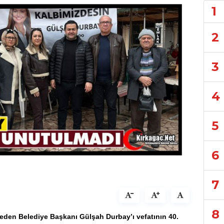
1
2
3
4
5
6
7
8
ybeden Belediye Başkanı
Gülşah Durbay
’ı vefatının 40.