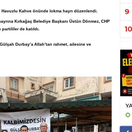
9
n Havuzlu Kahve önünde lokma hayrı düzenlendi.
 hayrına Kırkağaç Belediye Başkanı Üstün Dönmez,
CHP
1
artililer de katıldı.
ülşah Durbay’a Allah’tan rahmet, ailesine ve
KOÇAK'A BİR DESTEKTE PATNOS DERNEKLER GENEL BAŞKANI KARGI'DAN
GÜNCEL