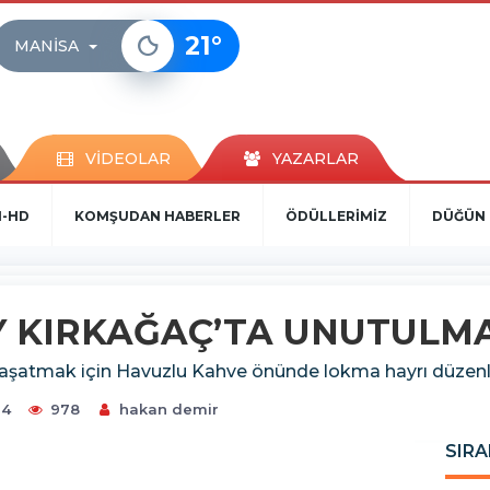
21
°
MANISA
VİDEOLAR
YAZARLAR
N-HD
KOMŞUDAN HABERLER
ÖDÜLLERİMİZ
DÜĞÜN 
 KIRKAĞAÇ’TA UNUTULM
yaşatmak için Havuzlu Kahve önünde lokma hayrı düzenl
24
978
hakan demir
SIRA