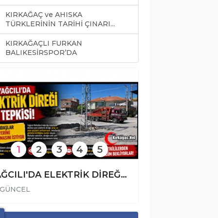
KIRKAĞAÇ ve AHISKA
TÜRKLERİNİN TARİHİ ÇINARI...
KIRKAĞAÇLI FURKAN
0
BALIKESİRSPOR’DA
1
2
3
4
5
YAĞCILI'DA ELEKTRİK DİREĞİ TEPKİSİ
GÜNCEL
GÜNCEL