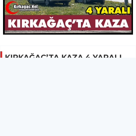
KIRKAĞAÇ’TA KAZA 4 YARALI
GÜNCEL
14 Mart 2025 - 22:28
2.2B
Çarpmanın etkisiyle savrulan iki otomobilde bulunan
4 kişi yaralandılar.
Kırkağaç’ta meydana gelen trafik kazasında 4 kişi yaralandı.
45 AAE *** plakalı otomobil ile 34 HUT *** plakalı araç