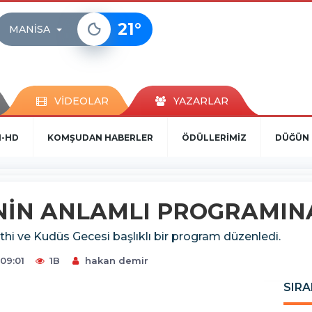
21
°
MANISA
VİDEOLAR
YAZARLAR
N-HD
KOMŞUDAN HABERLER
ÖDÜLLERİMİZ
DÜĞÜN 
NİN ANLAMLI PROGRAMINA
hi ve Kudüs Gecesi başlıklı bir program düzenledi.
09:01
1B
hakan demir
SIRA