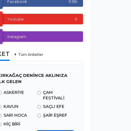
Facebook
9.9B
Youtube
0
Instagram
KET
Tüm Anketler
KIRKAĞAÇ DENİNCE AKLINIZA
İLK GELEN
ASKERİYE
ÇAM
FESTİVALİ
KAVUN
SAÇLI EFE
SARI HOCA
ŞAİR EŞREF
HİÇ BİRİ