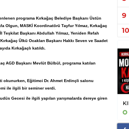
9
zenlenen programa Kırkağaç Belediye Başkanı Üstün
fa Olgun, MASKİ Koordinatörü Tayfur Yılmaz, Kırkağaç
1
İl Teşkilat Başkanı Abdullah Yılmaz, Yeniden Refah
, Kırkağaç Ülkü Ocakları Başkanı Hakkı Seven ve Saadet
ayıda Kırkağaçlı katıldı.
ğaç AGD Başkanı Mevlüt Bülbül, programa katılan
i okunurken, Eğitimci Dr. Ahmet Erdinçli salonu
ile ilgili bir seminer verdi.
udüs Gecesi ile ilgili yapılan yarışmalarda dereye giren
KIRKAĞAÇLI ÇOCUKLAR DOYASIYA EĞLENDİ
GÜNCEL