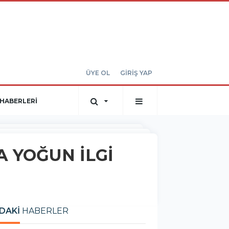
ÜYE OL
GİRİŞ YAP
HABERLERİ
 YOĞUN İLGİ
DAKİ
HABERLER