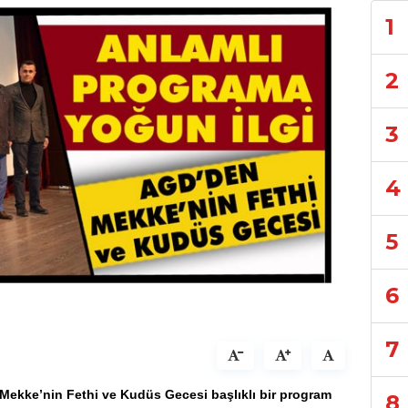
1
2
3
4
5
6
7
Mekke’nin Fethi ve Kudüs Gecesi başlıklı bir program
8