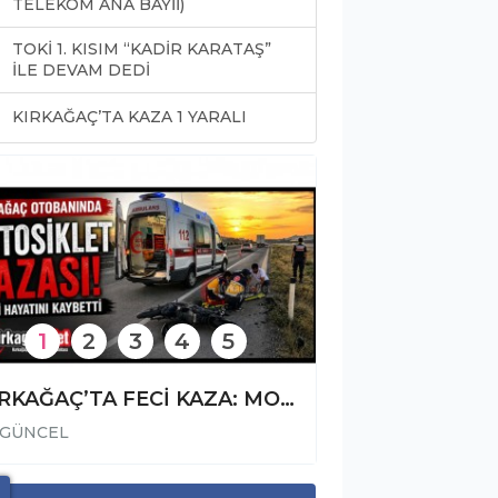
TELEKOM ANA BAYİİ)
TOKİ 1. KISIM “KADİR KARATAŞ”
İLE DEVAM DEDİ
0
KIRKAĞAÇ’TA KAZA 1 YARALI
1
2
3
4
5
KIRKAĞAÇ’TA FECİ KAZA: MOTOSİKLET SÜRÜCÜSÜ HAYATINI KAYBETTİ
GÜNCEL
GÜNCEL