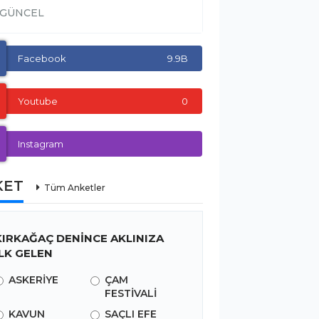
GÜNCEL
GÜNCEL
Facebook
9.9B
Youtube
0
Instagram
KET
Tüm Anketler
KIRKAĞAÇ DENİNCE AKLINIZA
İLK GELEN
ASKERİYE
ÇAM
FESTİVALİ
KAVUN
SAÇLI EFE