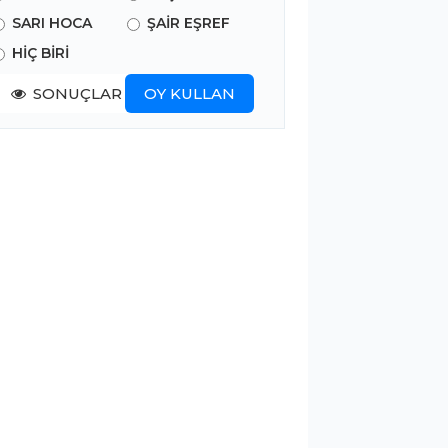
SARI HOCA
ŞAİR EŞREF
HİÇ BİRİ
SONUÇLAR
OY KULLAN