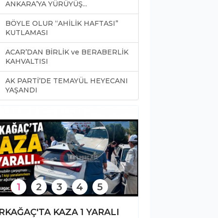
ANKARA’YA YÜRÜYÜŞ...
BÖYLE OLUR “AHİLİK HAFTASI”
KUTLAMASI
ACAR’DAN BİRLİK ve BERABERLİK
KAHVALTISI
AK PARTİ’DE TEMAYÜL HEYECANI
0
YAŞANDI
1
2
3
4
5
RKAĞAÇ'TA KAZA 1 YARALI