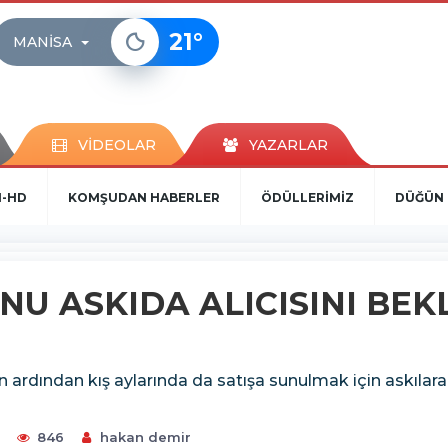
21
°
MANISA
VİDEOLAR
YAZARLAR
N-HD
KOMŞUDAN HABERLER
ÖDÜLLERİMİZ
DÜĞÜN 
U ASKIDA ALICISINI BEK
lan ardından kış aylarında da satışa sunulmak için askıla
7
846
hakan demir