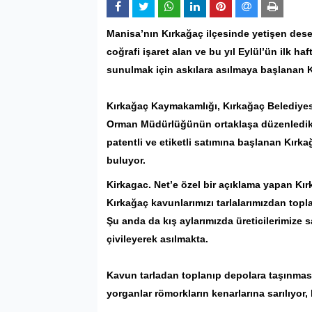
Manisa’nın
Kırkağaç
ilçesinde yetişen des
coğrafi işaret alan ve bu yıl Eylül’ün ilk h
sunulmak için askılara asılmaya başlanan
Kırkağaç Kaymakamlığı, Kırkağaç Belediyesi
Orman Müdürlüğünün ortaklaşa düzenledikler
patentli ve etiketli satımına başlanan Kır
buluyor.
Kirkagac. Net’e özel bir açıklama yapan Kı
Kırkağaç kavunlarımızı tarlalarımızdan topl
Şu anda da kış aylarımızda üreticilerimize s
çivileyerek asılmakta.
Kavun tarladan toplanıp depolara taşınması
yorganlar römorkların kenarlarına sarılıyor