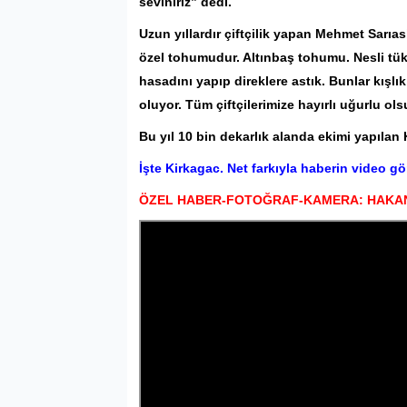
seviniriz” dedi.
Uzun yıllardır çiftçilik yapan Mehmet Sarıa
özel tohumudur. Altınbaş tohumu. Nesli tük
hasadını yapıp direklere astık. Bunlar kışlı
oluyor. Tüm çiftçilerimize hayırlı uğurlu ol
Bu yıl 10 bin dekarlık alanda ekimi yapılan
İşte Kirkagac. Net farkıyla haberin video gö
ÖZEL HABER-FOTOĞRAF-KAMERA: HAKAN