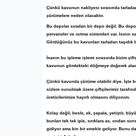
Çünkü kavunun nakliyesi sırasında tarladan
çürümelere neden olacaktır.
Bu depolar sıradan bir depo değil. Bu depol
pervaneler ve ısıtma sistemleri var. Isının s
Gördüğünüz bu kavunları tarladan taşıdık b
İnanın bu ipleme işlemi sırasında bizim çif
kavunun gömlekteki düğmeye değerek alac
Çünkü kavunda çürüme olabilir diye. İşte 
sizlere sunulmak üzere çiftçilerimiz tarafı
üreticilerimize hayırlı olmasını diliyorum.
Kolay değil, besle, ek, çapala, yetiştir, büy
bunları tek tek iple, sırıklara as, ondan son
gidiyor ama bin bir emekle geliyor. Bunu da 