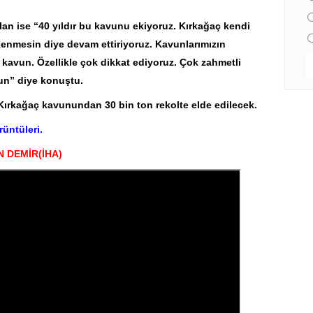
slan ise “40 yıldır bu kavunu ekiyoruz. Kırkağaç kendi
enmesin diye devam ettiriyoruz. Kavunlarımızın
k kavun. Özellikle çok dikkat ediyoruz. Çok zahmetli
sun” diye konuştu.
 Kırkağaç kavunundan 30 bin ton rekolte elde edilecek.
rüntüleri.
 DEMİR(İHA)