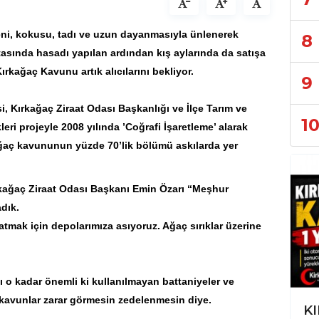
eni, kokusu, tadı ve uzun dayanmasıyla ünlenerek
8
aftasında hasadı yapılan ardından kış aylarında da satışa
Kırkağaç Kavunu
artık alıcılarını bekliyor.
9
, Kırkağaç Ziraat Odası Başkanlığı ve İlçe Tarım ve
1
i projeyle 2008 yılında ’Coğrafi İşaretleme’ alarak
kağaç kavununun yüzde 70’lik bölümü askılarda yer
rkağaç Ziraat Odası Başkanı Emin Özarı “Meşhur
adık.
atmak için depolarımıza asıyoruz. Ağaç sırıklar üzerine
 o kadar önemli ki kullanılmayan battaniyeler ve
, kavunlar zarar görmesin zedelenmesin diye.
Trafikten Mahalle Gündemine: İzmir'de Günlük Yaşamın Haber Haritası
KI