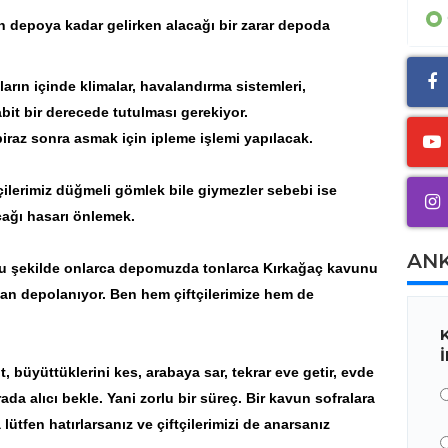
GÜNCEL
 depoya kadar gelirken alacağı bir zarar depoda
arın içinde klimalar, havalandırma sistemleri,
abit bir derecede tutulması gerekiyor.
iraz sonra asmak için ipleme işlemi yapılacak.
tçilerimiz düğmeli gömlek bile giymezler sebebi ise
ağı hasarı önlemek.
AN
bu şekilde onlarca depomuzda tonlarca Kırkağaç kavunu
ndan depolanıyor. Ben hem çiftçilerimize hem de
üt, büyüttüklerini kes, arabaya sar, tekrar eve getir, evde
rada alıcı bekle. Yani zorlu bir süreç. Bir kavun sofralara
lütfen hatırlarsanız ve çiftçilerimizi de anarsanız