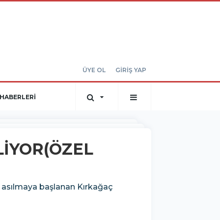
ÜYE OL
GİRİŞ YAP
HABERLERİ
LİYOR(ÖZEL
ra asılmaya başlanan Kırkağaç