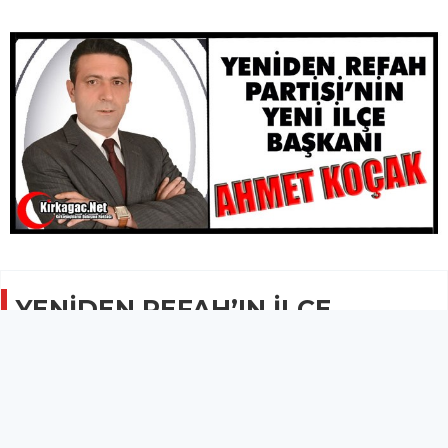
YENİDEN REFAH’IN İLÇE
BAŞKANI AHMET KOÇAK OLDU
SİYASET
21 Ağustos 2024 - 22:26
1.3B