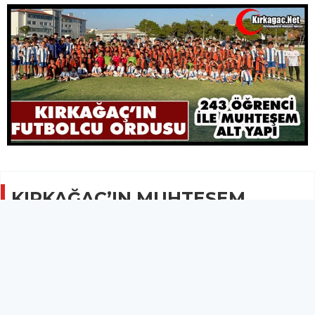
KIRKAĞAÇ’IN MUHTEŞEM
FUTBOLCU ORDUSU(VİDEO)
SPOR
13 Temmuz 2025 - 10:03
1.8B