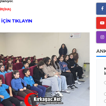
lanıyor.
R(İHA)
İÇİN TIKLAYIN
AN