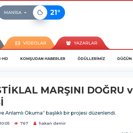
21
°
MANISA
VİDEOLAR
YAZARLAR
N-HD
KOMŞUDAN HABERLER
ÖDÜLLERİMİZ
DÜĞÜN 
STİKLAL MARŞINI DOĞRU 
İ
 ve Anlamlı Okuma” başlıklı bir projesi düzenlendi.
10:05
767
hakan demir