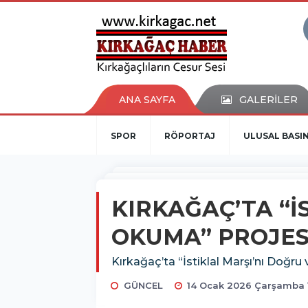
ANA SAYFA
GALERİLER
SPOR
RÖPORTAJ
ULUSAL BASI
KIRKAĞAÇ’TA “İ
OKUMA” PROJES
Kırkağaç’ta “İstiklal Marşı’nı Doğru
GÜNCEL
14 Ocak 2026 Çarşamba 