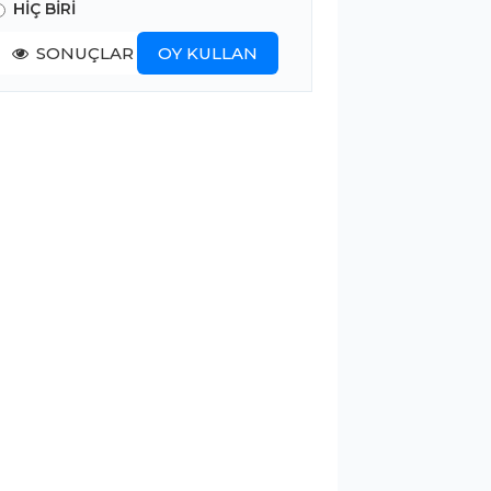
HİÇ BİRİ
SONUÇLAR
OY KULLAN