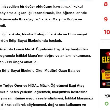
8
il, hissedilen bir değer olduğunu kavratmak ilkokul
söyleme alışkanlığı kazandırmak, lise öğrencilerinde
9
mek amacıyla
Kırkağaç
’ta “İstiklal Marşı’nı Doğru ve
ndi.
1
iği İlkokulu, Nezihe Koloğlu İlkokulu ve Cumhuriyet
 dün Edip Bayat İlkokulunda başladı.
nadolu Lisesi Müzik Öğretmeni Ezgi Ateş tarafından
rogramda İstiklal Marşı’nın doğru ve anlamlı okunması,
n Zeki Üngör anlatıldı.
ma Edip Bayat İlkokulu Okul Müdürü Ozan Bala ve
ke Tuğçe Öner ve HİDAL Müzik Öğretmeni Ezgi Ateş
şımızın nefes yerlerini öğretmek, marşımızın bestesine
KOÇAK'A BİR DESTEKTE PATNOS DERNEKLER GENEL BAŞKANI KARGI'DAN
ımızın ritmine uygun seslendirilmesi, İstiklal Marşımızı
GÜNCEL
a dikkat edilerek söylenmesi, doğru ses kullanımı ve