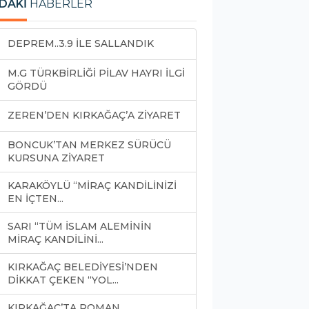
DAKİ
HABERLER
DEPREM..3.9 İLE SALLANDIK
M.G TÜRKBİRLİĞİ PİLAV HAYRI İLGİ
GÖRDÜ
ZEREN’DEN KIRKAĞAÇ’A ZİYARET
BONCUK’TAN MERKEZ SÜRÜCÜ
KURSUNA ZİYARET
KARAKÖYLÜ “MİRAÇ KANDİLİNİZİ
EN İÇTEN...
SARI “TÜM İSLAM ALEMİNİN
MİRAÇ KANDİLİNİ...
KIRKAĞAÇ BELEDİYESİ’NDEN
DİKKAT ÇEKEN “YOL...
KIRKAĞAÇ’TA ROMAN