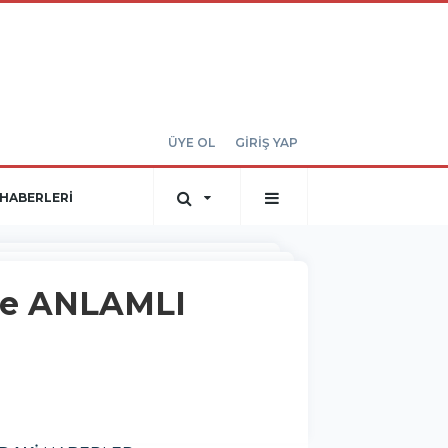
ÜYE OL
GİRİŞ YAP
HABERLERİ
ve ANLAMLI