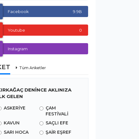
Facebook
9.9B
Youtube
0
Instagram
KET
Tüm Anketler
KIRKAĞAÇ DENİNCE AKLINIZA
İLK GELEN
ASKERİYE
ÇAM
FESTİVALİ
KAVUN
SAÇLI EFE
SARI HOCA
ŞAİR EŞREF