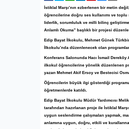
İstiklal Marşı’nın ezberlenen bir metin değ
öğrencilerine doğru ses kullanımı ve toplu 
liderlik, sorumluluk ve milli bilinç geliştir
Anlamlı Okuma” başlıklı bir projesi düzenle
Edip Bayat
İlkokulu, Mehmet Günek Türkbirl
İlkokulu’nda düzenlenecek olan programlar
Konferans Salonunda Hacı İsmail Dereköy A
ilkokul öğrencilerine yönelik düzenlenen p
yazarı Mehmet Akif Ersoy ve Bestecisi Osma
Öğrencilerin büyük ilgi gösterdiği progra
öğretmenlerde katıldı.
Edip Bayat İlkokulu Müdür Yardımcısı Meli
tarafından hazırlanan proje ile İstiklal Mar
uygun seslendirme çalışmaları yapmak, marş
anlamına uygun, doğru, etkili ve kuralların