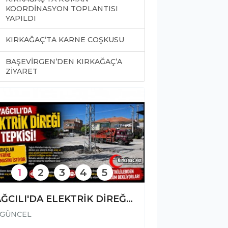
KOORDİNASYON TOPLANTISI
YAPILDI
KIRKAĞAÇ’TA KARNE COŞKUSU
BAŞEVİRGEN’DEN KIRKAĞAÇ’A
0
ZİYARET
1
2
3
4
5
YAĞCILI'DA ELEKTRİK DİREĞİ TEPKİSİ
GÜNCEL
GÜNCEL