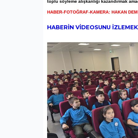
toplu söyleme alışkanlığı kazandırmak amaç
HABER-FOTOĞRAF-KAMERA: HAKAN DEMİ
HABERİN VİDEOSUNU İZLEMEK 