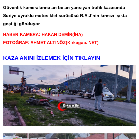
Güvenlik kameralarına an be an yansıyan trafik kazasında
Suriye uyruklu motosiklet sürücüsü R.A.J’nin kırmızı ışıkta
geçtiği görülüyor.
HABER-KAMERA: HAKAN DEMİR(İHA)
FOTOĞRAF: AHMET ALTINÖZ(Kirkagac. NET)
KAZA ANINI İZLEMEK İÇİN TIKLAYIN