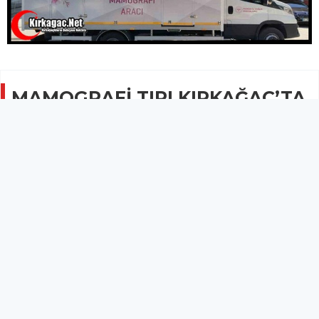
MAMOGRAFİ TIRI KIRKAĞAÇ’TA
21 GÜNDE 964 KADINA TARAMA
YAPTI
GÜNCEL
18 Ocak 2026 - 09:26
841
İlçemizde 40-69 yaş arası 964 kadına mamografi
taraması yapıldı.
İl Sağlık Müdürlüğü tarafından 22 Aralık 2025-12 Ocak 2026
tarihleri arasında ilçemizde 40-69 yaş arası 964 kadına