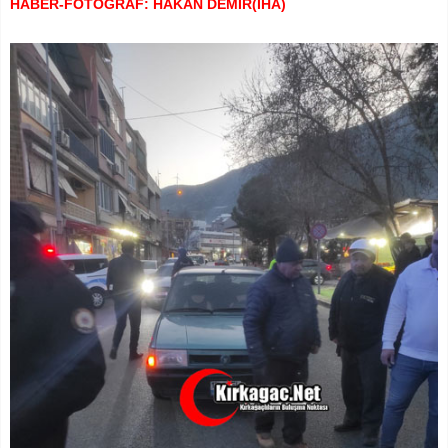
HABER-FOTOĞRAF: HAKAN DEMİR(İHA)