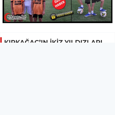
KIRKAĞAÇ’IN İKİZ YILDIZLARI
GALATASARAY YOLUNDA(ÖZEL
HABER)
SPOR
09 Temmuz 2024 - 08:40
2.3B
Erol Tör’ün prensleri Veysel Semi ve Yağız Efe,
Galatasaray yolundalar.
Kırkağaç alt yapısının ürünü olan Veysel Semi Öz ve Yağız Efe