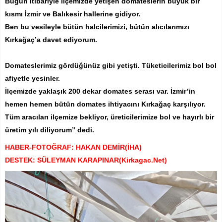
Bugün itibariyle ilçemizde yetişen domateslerin büyük bir
kısmı İzmir ve Balıkesir hallerine gidiyor.
Ben bu vesileyle bütün halcilerimizi, bütün alıcılarımızı
Kırkağaç’a davet ediyorum.
Domateslerimiz gördüğünüz gibi yetişti. Tüketicilerimiz bol bol
afiyetle yesinler.
İlçemizde yaklaşık 200 dekar domates serası var. İzmir’in
hemen hemen bütün domates ihtiyacını Kırkağaç karşılıyor.
Tüm aracıları ilçemize bekliyor, üreticilerimize bol ve hayırlı bir
üretim yılı diliyorum” dedi.
HABER-FOTOĞRAF: HAKAN DEMİR(İHA)
DESTEK: SÜLEYMAN KARAPINAR(Kirkagac.Net)