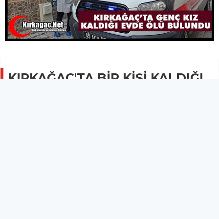
KIRKAĞAÇ'TA BİR KİŞİ KALDIĞI
EVDE ÖLÜ BULUNDU
GÜNCEL
28 Şubat 2025 - 21:15
2.1B
Genç kız Denizbank ara sokağında kaldığı evin 2.
katında ölü bulundu.
Üniversite öğrencisi olduğu öğrenilen G.A isimli kız öğrenci
Denizbank ara sokağında kaldığı evin 2. katında ölü bulundu.