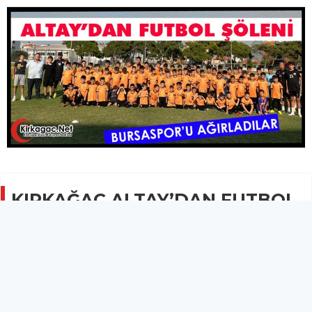
KIRKAĞAÇ ALTAY’DAN FUTBOL
ŞÖLENİ
SPOR
19 Temmuz 2024 - 09:08
1.1B