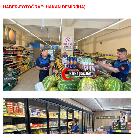
HABER-FOTOĞRAF: HAKAN DEMİR(İHA)