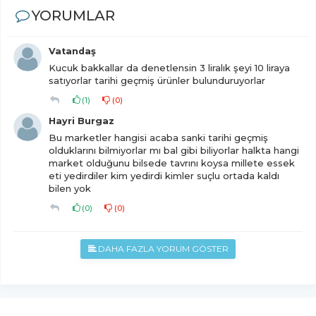
YORUMLAR
Vatandaş
Kucuk bakkallar da denetlensin 3 liralık şeyi 10 liraya
satıyorlar tarihi geçmiş ürünler bulunduruyorlar
(
1
)
(
0
)
Hayri Burgaz
Bu marketler hangisi acaba sanki tarihi geçmiş
olduklarını bilmiyorlar mı bal gibi biliyorlar halkta hangi
market olduğunu bilsede tavrını koysa millete essek
eti yedirdiler kim yedirdi kimler suçlu ortada kaldı
bilen yok
(
0
)
(
0
)
DAHA FAZLA YORUM GÖSTER