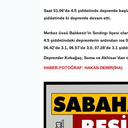
Saat 01.06’da 4.5 şiddetinde
deprem
le başl
şiddetinde ki depremle devam etti.
Merkez üssü
Balıkesir
’in
Sındırgı
ilçesi ol
4.5 şiddetindeki depremlerin ardından ise 05
06.42’de 3.1, 06.57’de 3.0, 07.28’de 3.1 şi
Depremler Kırkağaç, Soma ve Akhisar’dan da
HABER-FOTOĞRAF: HAKAN DEMİR(İHA)