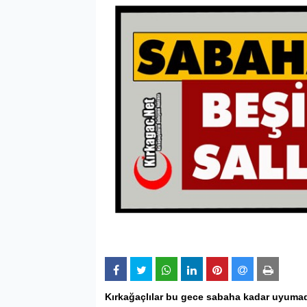
Kırkağaç
lılar bu gece sabaha kadar uyumad