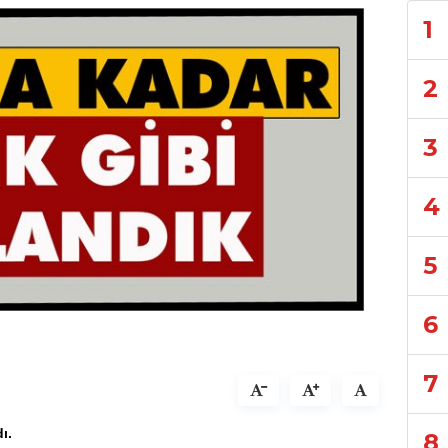
1
2
3
4
5
6
7
ı.
8