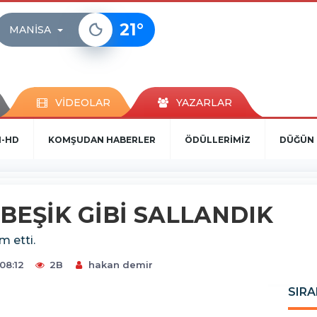
21
°
MANISA
VİDEOLAR
YAZARLAR
N-HD
KOMŞUDAN HABERLER
ÖDÜLLERİMİZ
DÜĞÜN 
EŞİK GİBİ SALLANDIK
 etti.
08:12
2B
hakan demir
SIRA