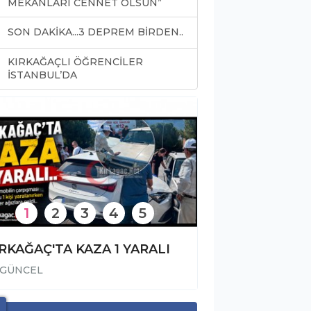
MEKANLARI CENNET OLSUN”
SON DAKİKA...3 DEPREM BİRDEN..
KIRKAĞAÇLI ÖĞRENCİLER
0
İSTANBUL’DA
1
2
3
4
5
RKAĞAÇ'TA KAZA 1 YARALI
GÜNCEL
GÜNCEL