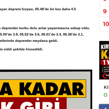
ayan deprem furyası, 05.48’de bir kez daha 4.5
9
1
an depremler korku dolu anlar yaşanmasına sebep oldu.
.50’de 3.9, 05.52’de 3.6, 06.01’de 3.4, 06.38’de 3.1,
ddetlerinde depremler meydana geldi.
 ciddi şekilde hissedildi.
Trafikten Mahalle Gündemine: İzmir'de Günlük Yaşamın Haber Haritası
KI
GÜNCEL