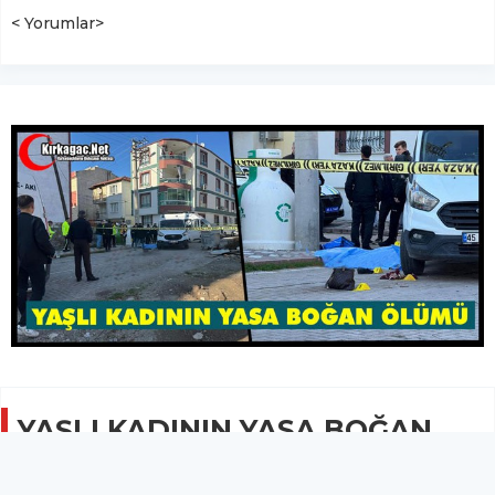
< Yorumlar>
YAŞLI KADININ YASA BOĞAN
ÖLÜMÜ