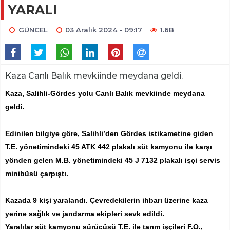
YARALI
GÜNCEL
03 Aralık 2024 - 09:17
1.6B
Kaza Canlı Balık mevkiinde meydana geldi.
Kaza, Salihli-Gördes yolu Canlı Balık mevkiinde meydana
geldi.
Edinilen bilgiye göre, Salihli’den Gördes istikametine giden
T.E. yönetimindeki 45 ATK 442 plakalı süt kamyonu ile karşı
yönden gelen M.B. yönetimindeki 45 J 7132 plakalı işçi servis
minibüsü çarpıştı.
Kazada 9 kişi yaralandı. Çevredekilerin ihbarı üzerine kaza
yerine sağlık ve jandarma ekipleri sevk edildi.
Yaralılar süt kamyonu sürücüsü T.E. ile tarım işçileri F.O.,