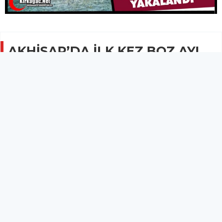
AKHİSAR’DA İLK KEZ BOZ AYI
GÖRÜNTÜLENDİ
GÜNCEL
04 Aralık 2024 - 08:43
1.7B
Akhisar ilçesine yerleştirilen fotokapanlara ilk kez
boz ayı yakalandı.
Manisa Doğa Koruma ve Milli Parklar Şube Müdürlüğü
tarafından Akhisar ilçesine yerleştirilen fotokapanlara ilk kez
boz ayı yakalandı.
Manisa’nın Akhisar ilçesine Manisa Doğa Koruma ve Milli
Parklar Şube Müdürlüğü tarafından yerleştirilen