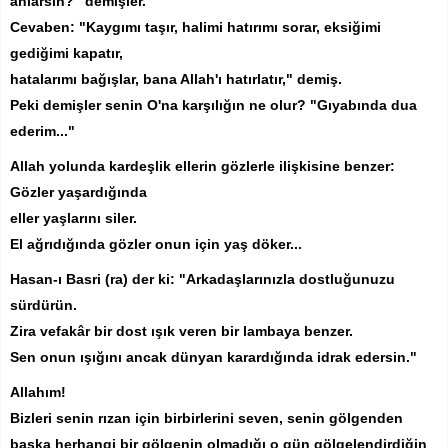
anlarsın?" demişler.
Cevaben: "Kaygımı taşır, halimi hatırımı sorar, eksiğimi
gediğimi kapatır,
hatalarımı bağışlar, bana Allah'ı hatırlatır," demiş.
Peki demişler senin O'na karşılığın ne olur? "Gıyabında dua
ederim..."
Allah yolunda kardeşlik ellerin gözlerle ilişkisine benzer:
Gözler yaşardığında
eller yaşlarını siler.
El ağrıdığında gözler onun için yaş döker...
Hasan-ı Basri (ra) der ki: "Arkadaşlarınızla dostluğunuzu
sürdürün.
Zira vefakâr bir dost ışık veren bir lambaya benzer.
Sen onun ışığını ancak dünyan karardığında idrak edersin."
Allahım!
Bizleri senin rızan için birbirlerini seven, senin gölgenden
başka herhangi bir gölgenin olmadığı o gün gölgelendirdiğin