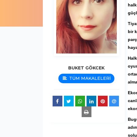
halk
güçl
Tiya
bir 
parç
haya
Halk
oyun
BUKET GÖKCEK
orta
TÜM MAKALELERİ
alma
Ekon
canl
ekon
Bugü
adım
solu