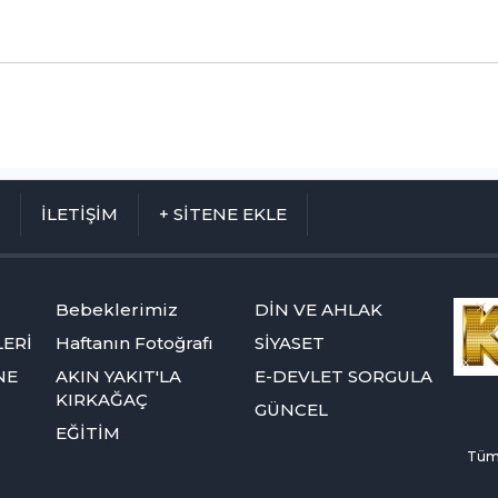
M
İLETİŞİM
+ SİTENE EKLE
Bebeklerimiz
DİN VE AHLAK
ERİ
Haftanın Fotoğrafı
SİYASET
NE
AKIN YAKIT'LA
E-DEVLET SORGULA
KIRKAĞAÇ
GÜNCEL
EĞİTİM
Tüm 