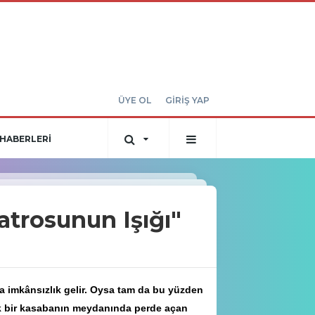
ÜYE OL
GİRİŞ YAP
HABERLERİ
trosunun Işığı"
da imkânsızlık gelir. Oysa tam da bu yüzden
çük bir kasabanın meydanında perde açan