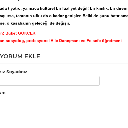
ada tiyatro, yalnızca kültürel bir faaliyet değil; bir kimlik, bir dire
açılırsa, taşranın ufku da o kadar genişler. Belki de şunu hatırlam
rse, o kasabanın geleceği de değişir.
an; Buket GÖKCEK
n sosyolog, profesyonel Aile Danışmanı ve Felsefe öğretmeni
YORUM EKLE
nız Soyadınız
um