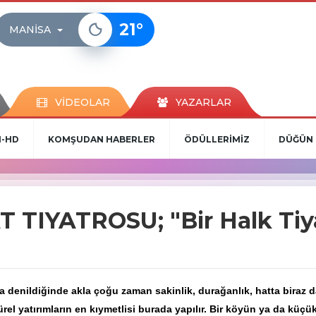
21
°
MANISA
VİDEOLAR
YAZARLAR
N-HD
KOMŞUDAN HABERLER
ÖDÜLLERİMİZ
DÜĞÜN 
TIYATROSU; "Bir Halk Tiya
a denildiğinde akla çoğu zaman sakinlik, durağanlık, hatta biraz 
ürel yatırımların en kıymetlisi burada yapılır. Bir köyün ya da kü