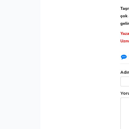
Taşr
çok 
geli
Yaz
Uzma
Adı
Yor