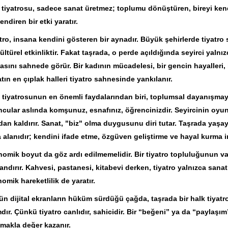
 tiyatrosu, sadece sanat üretmez; toplumu dönüştüren, bireyi kendi
endiren bir etki yaratır.
tro, insana kendini gösteren bir aynadır. Büyük şehirlerde tiyatr
kültürel etkinliktir. Fakat taşrada, o perde açıldığında seyirci yalnı
asını sahnede görür. Bir kadının mücadelesi, bir gencin hayalleri, b
tın en çıplak halleri tiyatro sahnesinde yankılanır.
 tiyatrosunun en önemli faydalarından biri, toplumsal dayanışmay
cular aslında komşunuz, esnafınız, öğrencinizdir. Seyircinin oyu
dan kaldırır. Sanat, "biz" olma duygusunu diri tutar. Taşrada yaşa
 alanıdır; kendini ifade etme, özgüven geliştirme ve hayal kurma i
omik boyut da göz ardı edilmemelidir. Bir tiyatro topluluğunun va
andırır. Kahvesi, pastanesi, kitabevi derken, tiyatro yalnızca san
omik hareketlilik de yaratır.
n dijital ekranların hüküm sürdüğü çağda, taşrada bir halk tiyat
dır. Çünkü tiyatro canlıdır, sahicidir. Bir “beğeni” ya da “paylaşı
makla değer kazanır.