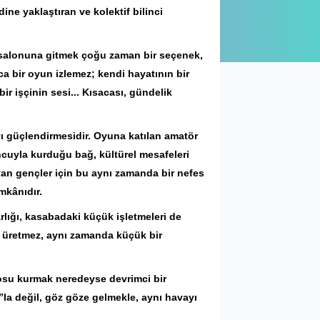
ne yaklaştıran ve kolektif bilinci
o salonuna gitmek çoğu zaman bir seçenek,
zca bir oyun izlemez; kendi hayatının bir
ir işçinin sesi... Kısacası, gündelik
ı güçlendirmesidir. Oyuna katılan amatör
ncuyla kurduğu bağ, kültürel mesafeleri
yan gençler için bu aynı zamanda bir nefes
mkânıdır.
rlığı, kasabadaki küçük işletmeleri de
at üretmez, aynı zamanda küçük bir
rosu kurmak neredeyse devrimci bir
m”la değil, göz göze gelmekle, aynı havayı