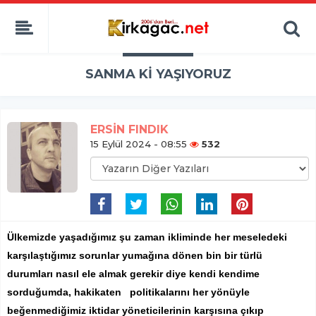
SANMA Kİ YAŞIYORUZ
ERSİN FINDIK
15 Eylül 2024 - 08:55
532
Ülkemizde yaşadığımız şu zaman ikliminde her meseledeki
karşılaştığımız sorunlar yumağına dönen bin bir türlü
durumları nasıl ele almak gerekir diye kendi kendime
sorduğumda, hakikaten politikalarını her yönüyle
beğenmediğimiz iktidar yöneticilerinin karşısına çıkıp