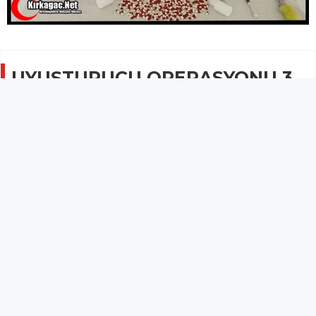
UYUŞTURUCU OPERASYONU 3
KİŞİ TUTUKLANDI
GÜNCEL
27 Şubat 2026 - 09:44
5.1B
Gözaltına alınan 3 şüpheli tutuklandı.
Komşu ilçe Soma'da jandarma ekiplerince düzenlenen
uyuşturucu operasyonunda 516 adet sentetik ecza ile birlikte
çeşitli suç aletleri ele geçirildi, gözaltına alınan 3 şüpheli
tutuklandı.
Edinilen bilgiye göre, Soma İlçe Jandarma Komutanlığı ekipleri