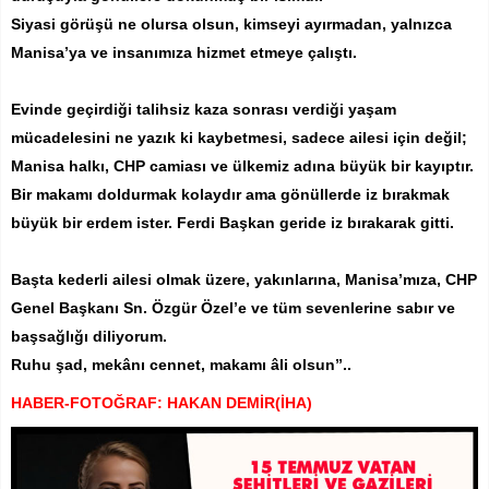
Siyasi görüşü ne olursa olsun, kimseyi ayırmadan, yalnızca
Manisa’ya ve insanımıza hizmet etmeye çalıştı.
Evinde geçirdiği talihsiz kaza sonrası verdiği yaşam
mücadelesini ne yazık ki kaybetmesi, sadece ailesi için değil;
Manisa halkı, CHP camiası ve ülkemiz adına büyük bir kayıptır.
Bir makamı doldurmak kolaydır ama gönüllerde iz bırakmak
büyük bir erdem ister. Ferdi Başkan geride iz bırakarak gitti.
Başta kederli ailesi olmak üzere, yakınlarına, Manisa’mıza, CHP
Genel Başkanı Sn. Özgür Özel’e ve tüm sevenlerine sabır ve
başsağlığı diliyorum.
Ruhu şad, mekânı cennet, makamı âli olsun”..
HABER-FOTOĞRAF: HAKAN DEMİR(İHA)