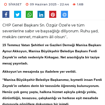
SİYASET
09 Haziran 2025 - 22:44
1.6B
CHP Genel Başkanı Sn. Özgür Özel’e ve tüm
sevenlerine sabır ve başsağlığı diliyorum. Ruhu şad,
mekânı cennet, makamı âli olsun”..
15 Temmuz Vatan Şehitleri ve Gazileri Derneği Manisa Başkanı
Aynur Akkoyun, Manisa Büyükşehir Belediye Başkanı Ferdi
Zeyrek’in vefatı nedeniyle Kirkagac. Net aracılığıyla bir taziye
mesaj yayınladı.
Akkoyun’un mesajında şu ifadelere yer verildi.
“Manisa Büyükşehir Belediye Başkanımız, kıymetli insan Ferdi
Zeyrek’in vefatını derin bir teessürle öğrenmiş bulunuyorum.
Henüz çok genç yaşta, halkına hizmet aşkıyla çıktığı yolda,
dürüstlüğü, tevazusu, çalışkanlığı ve herkese eşit mesafede
duruşuyla gönüllere dokunmuş bir isimdi.