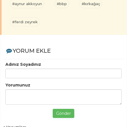
#aynur akkoyun
#bbp
#kırkağaç
#ferdi zeyrek
YORUM EKLE
Adınız Soyadınız
Yorumunuz
Gönder