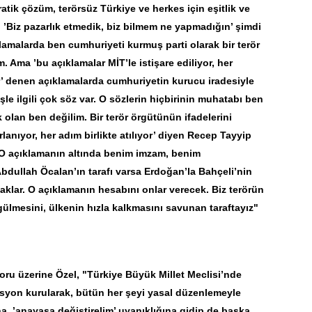
atik çözüm, terörsüz Türkiye ve herkes için eşitlik ve
 ’Biz pazarlık etmedik, biz bilmem ne yapmadığın’ şimdi
klamalarda ben cumhuriyeti kurmuş parti olarak bir terör
 Ama ’bu açıklamalar MİT’le istişare ediliyor, her
’ denen açıklamalarda cumhuriyetin kurucu iradesiyle
eçmişle ilgili çok söz var. O sözlerin hiçbirinin muhatabı ben
 olan ben değilim. Bir terör örgütünün ifadelerini
rlanıyor, her adım birlikte atılıyor’ diyen Recep Tayyip
 O açıklamanın altında benim imzam, benim
dullah Öcalan’ın tarafı varsa Erdoğan’la Bahçeli’nin
caklar. O açıklamanın hesabını onlar verecek. Biz terörün
gülmesini, ülkenin hızla kalkmasını savunan taraftayız"
soru üzerine Özel, "Türkiye Büyük Millet Meclisi’nde
isyon kurularak, bütün her şeyi yasal düzenlemeyle
na, ’anayasa değiştirelim’ uyanıklığına gidip de başka