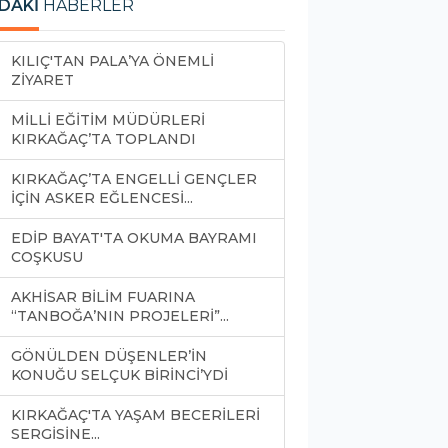
DAKİ
HABERLER
KILIÇ'TAN PALA’YA ÖNEMLİ
ZİYARET
MİLLİ EĞİTİM MÜDÜRLERİ
KIRKAĞAÇ’TA TOPLANDI
KIRKAĞAÇ’TA ENGELLİ GENÇLER
İÇİN ASKER EĞLENCESİ...
EDİP BAYAT'TA OKUMA BAYRAMI
COŞKUSU
AKHİSAR BİLİM FUARINA
“TANBOĞA’NIN PROJELERİ”...
GÖNÜLDEN DÜŞENLER’İN
KONUĞU SELÇUK BİRİNCİ’YDİ
KIRKAĞAÇ'TA YAŞAM BECERİLERİ
SERGİSİNE...