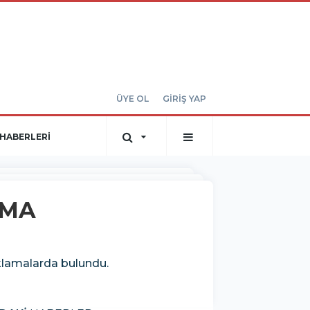
ÜYE OL
GİRİŞ YAP
HABERLERİ
NMA
klamalarda bulundu.