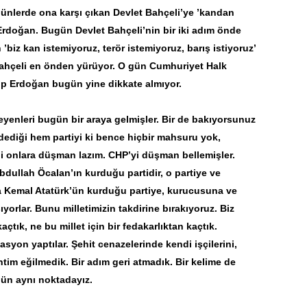
günlerde ona karşı çıkan Devlet Bahçeli’ye ’kandan
 Erdoğan. Bugün Devlet Bahçeli’nin bir iki adım önde
biz kan istemiyoruz, terör istemiyoruz, barış istiyoruz’
Bahçeli en önden yürüyor. O gün Cumhuriyet Halk
yip Erdoğan bugün yine dikkate almıyor.
eyenleri bugün bir araya gelmişler. Bir de bakıyorsunuz
dediği hem partiyi ki bence hiçbir mahsuru yok,
imdi onlara düşman lazım. CHP’yi düşman bellemişler.
dullah Öcalan’ın kurduğu partidir, o partiye ve
 Kemal Atatürk’ün kurduğu partiye, kurucusuna ve
rlar. Bunu milletimizin takdirine bırakıyoruz. Biz
ık, ne bu millet için bir fedakarlıktan kaçtık.
syon yaptılar. Şehit cenazelerinde kendi işçilerini,
antim eğilmedik. Bir adım geri atmadık. Bir kelime de
ün aynı noktadayız.