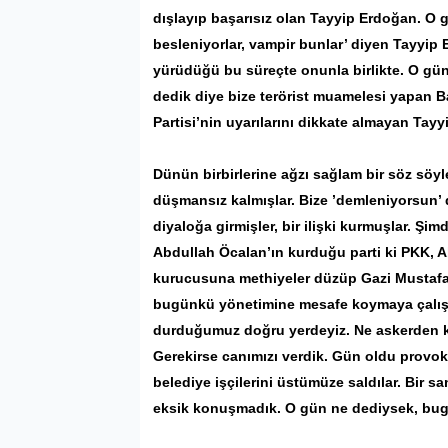
dışlayıp başarısız olan Tayyip Erdoğan. O 
besleniyorlar, vampir bunlar’ diyen Tayyip
yürüdüğü bu süreçte onunla birlikte. O gün ’
dedik diye bize terörist muamelesi yapan 
Partisi’nin uyarılarını dikkate almayan Tay
Dünün birbirlerine ağzı sağlam bir söz söyl
düşmansız kalmışlar. Bize ’demleniyorsun’ 
diyaloğa girmişler, bir ilişki kurmuşlar. Ş
Abdullah Öcalan’ın kurduğu parti ki PKK, Ab
kurucusuna methiyeler düzüp Gazi Mustafa
bugünkü yönetimine mesafe koymaya çalışıyo
durduğumuz doğru yerdeyiz. Ne askerden kaçt
Gerekirse canımızı verdik. Gün oldu provoka
belediye işçilerini üstümüze saldılar. Bir s
eksik konuşmadık. O gün ne dediysek, bug