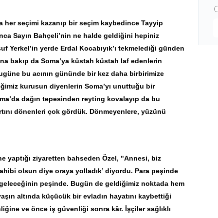
 her seçimi kazanıp bir seçim kaybedince Tayyip
unca Sayın Bahçeli’nin ne halde geldiğini hepiniz
f Yerkel’in yerde Erdal Kocabıyık’ı tekmelediği günden
ına bakıp da Soma’ya küstah küstah laf edenlerin
bugüne bu acının gününde bir kez daha birbirimize
reğimiz kurusun diyenlerin Soma’yı unuttuğu bir
ma’da dağın tepesinden reyting kovalayıp da bu
rtını dönenleri çok gördük. Dönmeyenlere, yüzünü
e yaptığı ziyaretten bahseden Özel, "Annesi, biz
sahibi olsun diye oraya yolladık’ diyordu. Para peşinde
, geleceğinin peşinde. Bugün de geldiğimiz noktada hem
yaşın altında küçücük bir evladın hayatını kaybettiği
iğine ve önce iş güvenliği sonra kâr. İşçiler sağlıklı