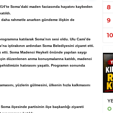
8
014’te
Soma
’daki
maden faciası
nda hayatını kaybeden
atıldı.
9
z daha rahmetle anarken gündeme ilişkin de
1
programına katılarak Soma’nın sesi oldu. Ulu Cami’de
na iştirakının ardından Soma Belediyesini ziyaret etti.
 etti. Soma Madenci Heykeli önünde yapılan saygı
çin düzenlenen anma konuşmalarına katıldı, madenci
 şehidimizin hatırasını yaşattı. Programın sonunda
mamasını, yüzlerin gülmesini, ülkenin hızla kalkmasını
AYTAÇ, İLÇE BAŞKANLARIYLA KIRKAĞAÇ'TA BİR ARAYA GELDİ
oma ilçesinde partisinin ilçe başkanlığı ziyareti
SİYASET