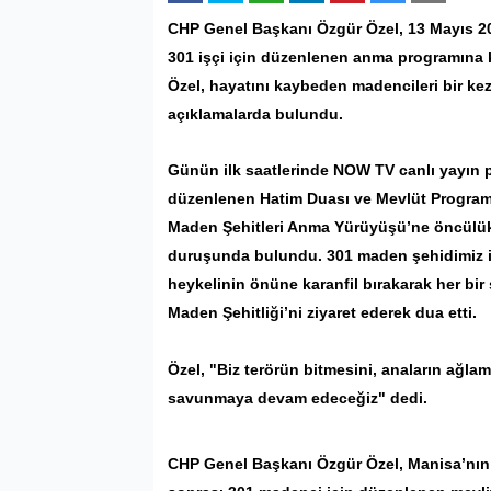
CHP
Genel Başkanı Özgür Özel, 13 Mayıs 2
301 işçi için düzenlenen anma programına k
Özel, hayatını kaybeden madencileri bir ke
açıklamalarda bulundu.
Günün ilk saatlerinde NOW TV canlı yayın 
düzenlenen Hatim Duası ve Mevlüt Programı’
Maden Şehitleri Anma Yürüyüşü’ne öncülük
duruşunda bulundu. 301 maden şehidimiz i
heykelinin önüne karanfil bırakarak her bir
Maden Şehitliği’ni ziyaret ederek dua etti.
Özel, "Biz terörün bitmesini, anaların ağla
savunmaya devam edeceğiz" dedi.
CHP Genel Başkanı Özgür Özel, Manisa’nın S