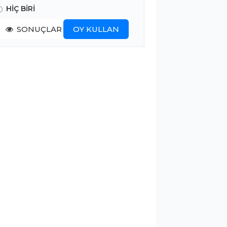
HİÇ BİRİ
SONUÇLAR
OY KULLAN