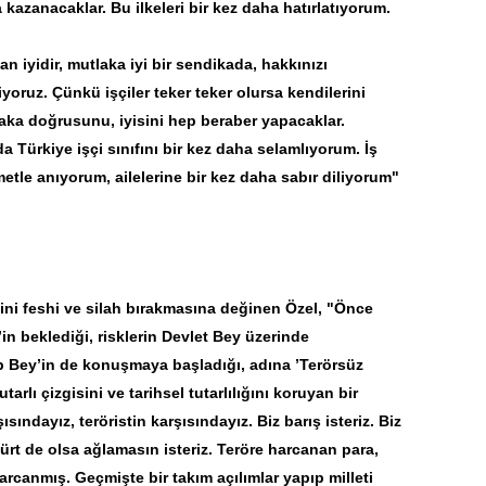
 kazanacaklar. Bu ilkeleri bir kez daha hatırlatıyorum.
n iyidir, mutlaka iyi bir sendikada, hakkınızı
oruz. Çünkü işçiler teker teker olursa kendilerini
aka doğrusunu, iyisini hep beraber yapacaklar.
Türkiye işçi sınıfını bir kez daha selamlıyorum. İş
tle anıyorum, ailelerine bir kez daha sabır diliyorum"
dini feshi ve silah bırakmasına değinen Özel, "Önce
in beklediği, risklerin Devlet Bey üzerinde
 Bey’in de konuşmaya başladığı, adına ’Terörsüz
tarlı çizgisini ve tarihsel tutarlılığını koruyan bir
ısındayız, teröristin karşısındayız. Biz barış isteriz. Biz
Kürt de olsa ağlamasın isteriz. Teröre harcanan para,
rcanmış. Geçmişte bir takım açılımlar yapıp milleti