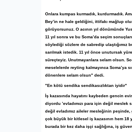
Onlara kumpas kurmadık, kurdurmadık. Ama
Bey’in ne hale geldiğini, ittifakı mağlup ol
görüyorsunuz. O acının yıl dönümünde Yusu
11 yıl sonra ve bu Soma’da seçim sonuçlar
söylediği sözlere de sabredip ulaştığımız 
sarılmak istedik. 11 yıl önce unutursak yü
süreçteyiz. Unutmayanlara selam olsun. So
meselelerde reyting kalmayınca Soma’ya sı
dönenlere selam olsun" dedi.
"En kötü sendika sendikasızlıktan iyidir"
İş kazasında hayatını kaybeden gencin evin
diyordu ’evladımızı para için değil meslek 
değil evladımız aileler mesleğinin peşinde
çok büyük bir kitlesel iş kazasının hem 18 
burada bir kez daha işçi sağlığına, iş güvenl