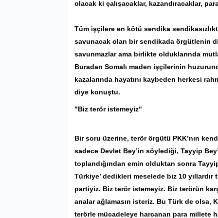
olacak ki çalışacaklar, kazandıracaklar, para
Tüm işçilere en kötü sendika sendikasızlıkta
savunacak olan bir sendikada örgütlenin diy
savunmazlar ama birlikte olduklarında mutl
Buradan Somalı maden işçilerinin huzurunda 
kazalarında hayatını kaybeden herkesi rahme
diye konuştu.
"Biz terör istemeyiz"
Bir soru üzerine, terör örgütü PKK’nın ken
sadece Devlet Bey’in söylediği, Tayyip Bey’
toplandığından emin olduktan sonra Tayyip
Türkiye’ dedikleri meselede biz 10 yıllardır tu
partiyiz. Biz terör istemeyiz. Biz terörün karş
analar ağlamasın isteriz. Bu Türk de olsa, 
terörle mücadeleye harcanan para millete ha