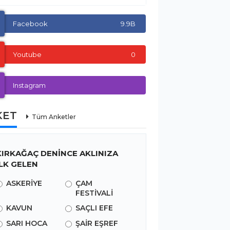
Facebook
9.9B
Youtube
0
Instagram
KET
Tüm Anketler
KIRKAĞAÇ DENİNCE AKLINIZA
İLK GELEN
ASKERİYE
ÇAM
FESTİVALİ
KAVUN
SAÇLI EFE
SARI HOCA
ŞAİR EŞREF