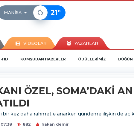
21
°
MANISA
VİDEOLAR
YAZARLAR
N-HD
KOMŞUDAN HABERLER
ÖDÜLLERİMİZ
DÜĞÜN 
KANI ÖZEL, SOMA’DAKİ A
TILDI
i bir kez daha rahmetle anarken gündeme ilişkin de açı
 07:38
882
hakan demir