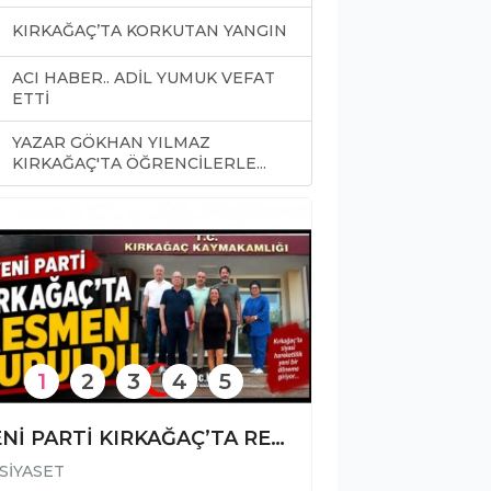
KIRKAĞAÇ’TA KORKUTAN YANGIN
ACI HABER.. ADİL YUMUK VEFAT
ETTİ
YAZAR GÖKHAN YILMAZ
0
KIRKAĞAÇ'TA ÖĞRENCİLERLE...
1
2
3
4
5
YENİ PARTİ KIRKAĞAÇ’TA RESMEN KURULDU
SİYASET
SİYASET