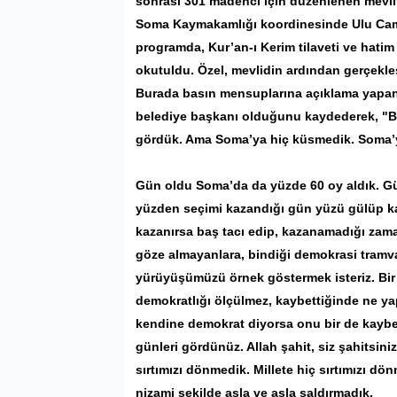
sonrası 301 madenci için düzenlenen mevlit
Soma Kaymakamlığı koordinesinde Ulu Camis
programda, Kur’an-ı Kerim tilaveti ve hati
okutuldu. Özel, mevlidin ardından gerçekle
Burada basın mensuplarına açıklama yapan 
belediye başkanı olduğunu kaydederek, "Bi
gördük. Ama Soma’ya hiç küsmedik. Soma’y
Gün oldu Soma’da da yüzde 60 oy aldık. G
yüzden seçimi kazandığı gün yüzü gülüp kayb
kazanırsa baş tacı edip, kazanamadığı zama
göze almayanlara, bindiği demokrasi tramv
yürüyüşümüzü örnek göstermek isteriz. Bir 
demokratlığı ölçülmez, kaybettiğinde ne ya
kendine demokrat diyorsa onu bir de kaybet
günleri gördünüz. Allah şahit, siz şahitsini
sırtımızı dönmedik. Millete hiç sırtımızı dö
nizami şekilde asla ve asla saldırmadık.