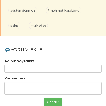
#üstün dönmez
#mehmet karaköylü
#chp
#kırkağaç
YORUM EKLE
Adınız Soyadınız
Yorumunuz
Gönder