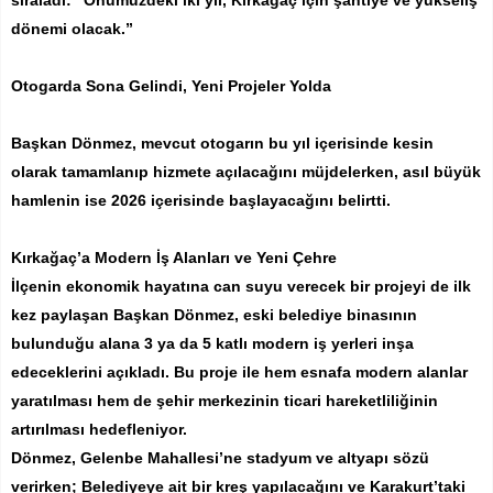
sıraladı: “Önümüzdeki iki yıl, Kırkağaç için şantiye ve yükseliş
dönemi olacak.”
Otogarda Sona Gelindi, Yeni Projeler Yolda
Başkan Dönmez, mevcut otogarın bu yıl içerisinde kesin
olarak tamamlanıp hizmete açılacağını müjdelerken, asıl büyük
hamlenin ise 2026 içerisinde başlayacağını belirtti.
Kırkağaç’a Modern İş Alanları ve Yeni Çehre
İlçenin ekonomik hayatına can suyu verecek bir projeyi de ilk
kez paylaşan Başkan Dönmez, eski belediye binasının
bulunduğu alana 3 ya da 5 katlı modern iş yerleri inşa
edeceklerini açıkladı. Bu proje ile hem esnafa modern alanlar
yaratılması hem de şehir merkezinin ticari hareketliliğinin
artırılması hedefleniyor.
Dönmez, Gelenbe Mahallesi’ne stadyum ve altyapı sözü
verirken; Belediyeye ait bir kreş yapılacağını ve Karakurt’taki