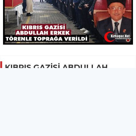
KIBRIS GAZİSİ ABDULLAH
ERKEK TÖRENLE TOPRAĞA
VERİLDİ
GÜNCEL
01 Nisan 2026 - 22:21
4.2B
Kapalı Pazaryerinde kılınan cenaze namazının