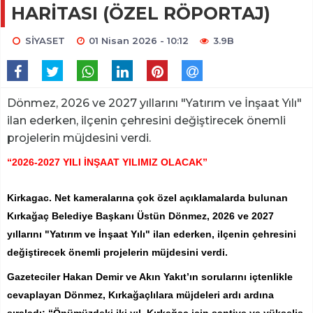
HARİTASI (ÖZEL RÖPORTAJ)
SİYASET
01 Nisan 2026 - 10:12
3.9B
Dönmez, 2026 ve 2027 yıllarını "Yatırım ve İnşaat Yılı"
ilan ederken, ilçenin çehresini değiştirecek önemli
projelerin müjdesini verdi.
“2026-2027 YILI İNŞAAT YILIMIZ OLACAK”
Kirkagac. Net kameralarına çok özel açıklamalarda bulunan
Kırkağaç Belediye Başkanı Üstün Dönmez, 2026 ve 2027
yıllarını "Yatırım ve İnşaat Yılı" ilan ederken, ilçenin çehresini
değiştirecek önemli projelerin müjdesini verdi.
Gazeteciler Hakan Demir ve Akın Yakıt’ın sorularını içtenlikle
cevaplayan Dönmez, Kırkağaçlılara müjdeleri ardı ardına