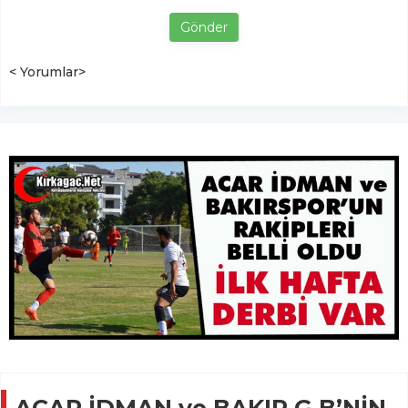
Gönder
< Yorumlar>
ACAR İDMAN ve BAKIR G.B’NİN