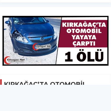
KIRKAĞAÇ’TA OTOMOBİL
YAYAYA ÇARPTI 1 ÖLÜ
GÜNCEL
30 Haziran 2024 - 10:04
6.3B