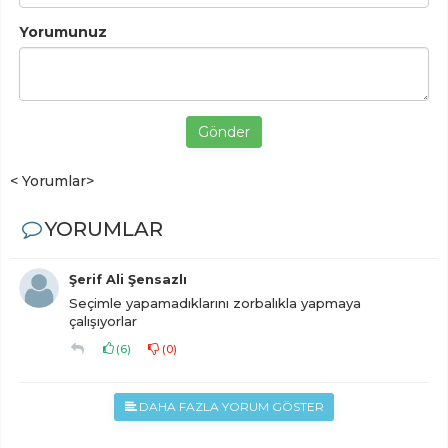
Yorumunuz
Gönder
< Yorumlar>
YORUMLAR
Şerif Ali Şensazlı
Seçimle yapamadıklarını zorbalıkla yapmaya
çalışıyorlar
(
6
)
(
0
)
DAHA FAZLA YORUM GÖSTER