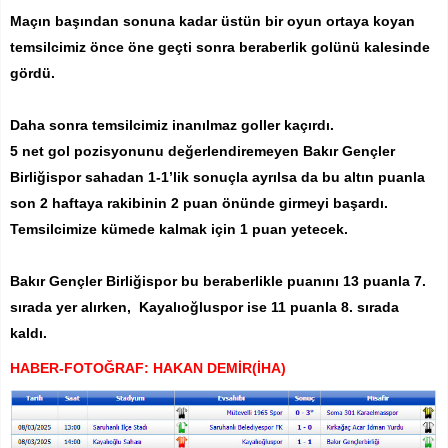
Maçın başından sonuna kadar üstün bir oyun ortaya koyan
temsilcimiz önce öne geçti sonra beraberlik golünü kalesinde
gördü.
Daha sonra temsilcimiz inanılmaz goller kaçırdı.
5 net gol pozisyonunu değerlendiremeyen Bakır Gençler
Birliğispor sahadan 1-1’lik sonuçla ayrılsa da bu altın puanla
son 2 haftaya rakibinin 2 puan önünde girmeyi başardı.
Temsilcimize kümede kalmak için 1 puan yetecek.
Bakır Gençler Birliğispor bu beraberlikle puanını 13 puanla 7.
sırada yer alırken, Kayalıoğluspor ise 11 puanla 8. sırada
kaldı.
HABER-FOTOĞRAF: HAKAN DEMİR(İHA)