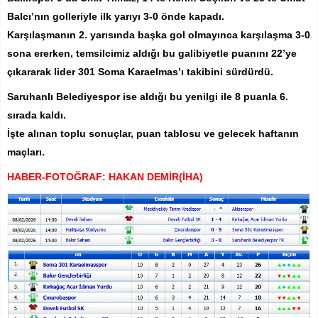
Balcı’nın golleriyle ilk yarıyı 3-0 önde kapadı.
Karşılaşmanın 2. yarısında başka gol olmayınca karşılaşma 3-0
sona ererken, temsilcimiz aldığı bu galibiyetle puanını 22’ye
çıkararak lider 301 Soma Karaelmas’ı takibini sürdürdü.
Saruhanlı Belediyespor ise aldığı bu yenilgi ile 8 puanla 6.
sırada kaldı.
İşte alınan toplu sonuçlar, puan tablosu ve gelecek haftanın
maçları.
HABER-FOTOĞRAF: HAKAN DEMİR(İHA)