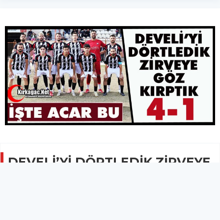
DEVELİ’Yİ DÖRTLEDİK ZİRVEYE
GÖZ KIRPTIK 4-1
SPOR
09 Şubat 2026 - 10:33
3B