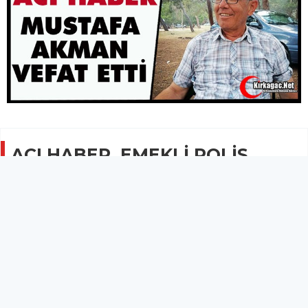
ACI HABER..EMEKLİ POLİS
MEMURU MUSTAFA AKMAN
VEFAT ETTİ
GÜNCEL
04 Temmuz 2026 - 11:06
8.2B
Kırkağaçlı emekli polis memuru Mustafa Akman, 62