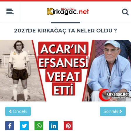
2021'DE KIRKAĞAÇ'TA NELER OLDU ?
Önceki
Sonraki