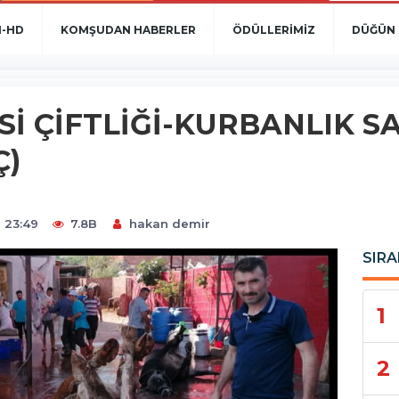
N-HD
KOMŞUDAN HABERLER
ÖDÜLLERİMİZ
DÜĞÜN 
Sİ ÇİFTLİĞİ-KURBANLIK SA
Ç)
 23:49
7.8B
hakan demir
SIRA
1
2