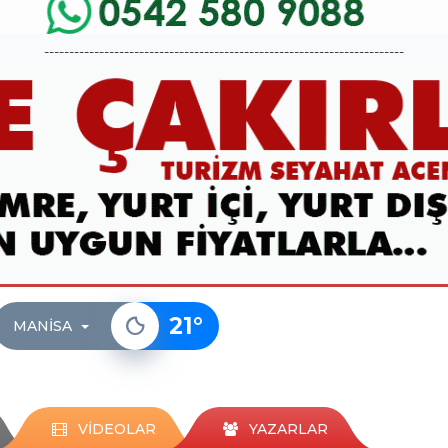
------------------------------------------------------------------------
21
°
MANISA
VİDEOLAR
YAZARLAR