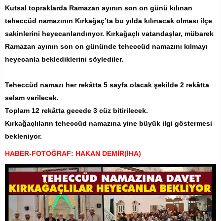
Kutsal topraklarda Ramazan ayının son on günü kılınan
teheccüd namazının Kırkağaç’ta bu yılda kılınacak olması ilçe
sakinlerini heyecanlandırıyor. Kırkağaçlı vatandaşlar, mübarek
Ramazan ayının son on gününde teheccüd namazını kılmayı
heyecanla beklediklerini söylediler.
Teheccüd namazı her rekâtta 5 sayfa olacak şekilde 2 rekâtta
selam verilecek.
Toplam 12 rekâtta gecede 3 cüz bitirilecek.
Kırkağaçlıların teheccüd namazına yine büyük ilgi göstermesi
bekleniyor.
HABER-FOTOĞRAF: HAKAN DEMİR(İHA)