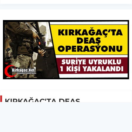
KIRKAĞAÇ'TA DEAŞ
OPERASYONU 1 KİŞİ YAKALANDI
GÜNCEL
11 Mart 2026 - 09:01
9.5B